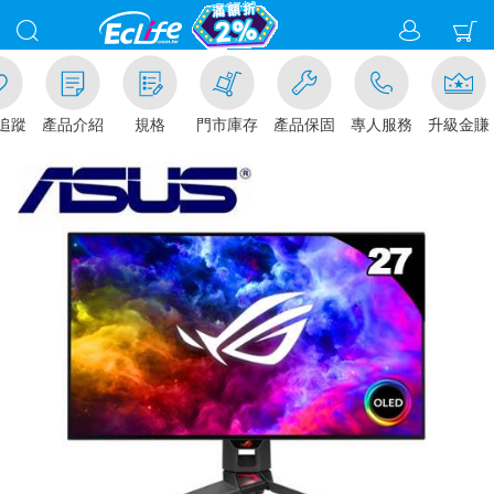
追蹤
產品介紹
規格
門市庫存
產品保固
專人服務
升級金賺