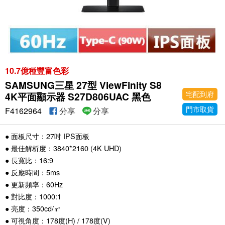
10.7億種豐富色彩
SAMSUNG三星 27型 ViewFinity S8
宅配到府
4K平面顯示器 S27D806UAC 黑色
門市取貨
F4162964
分享
分享
● 面板尺寸：27吋 IPS面板
● 最佳解析度：3840*2160 (4K UHD)
● 長寬比：16:9
● 反應時間：5ms
● 更新頻率：60Hz
● 對比度：1000:1
● 亮度：350cd/㎡
● 可視角度：178度(H) / 178度(V)