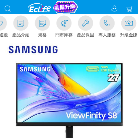
追蹤
產品介紹
規格
門市庫存
產品保固
專人服務
升級金賺