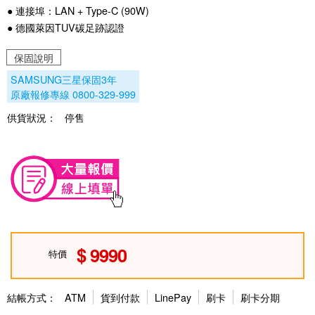
● 連接埠：LAN + Type-C (90W)
● 德國萊因TUV碳足跡認證
保固說明
SAMSUNG三星保固3年
原廠報修專線 0800-329-999
供貨狀況：
停售
9990
特價
結帳方式：
ATM
貨到付款
LinePay
刷卡
刷卡分期