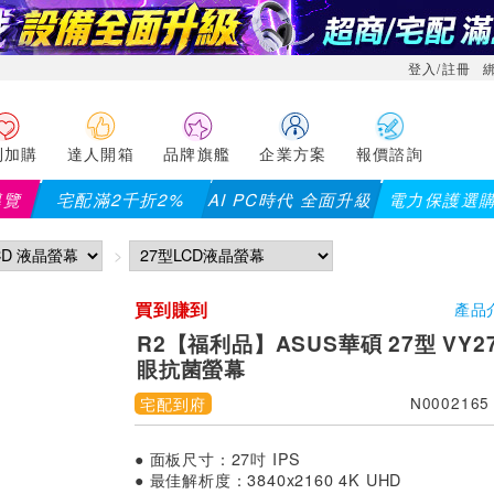
登入/註冊
利加購
達人開箱
品牌旗艦
企業方案
報價諮詢
導覽
宅配滿2千折2%
AI PC時代 全面升級
電力保護選
買到賺到
產品
R2【福利品】ASUS華碩 27型 VY27
眼抗菌螢幕
宅配到府
N0002165
● 面板尺寸：27吋 IPS
● 最佳解析度：3840x2160 4K UHD