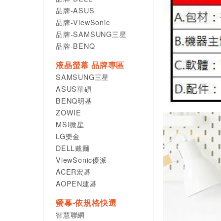
品牌-ASUS
品牌-ViewSonic
品牌-SAMSUNG三星
品牌-BENQ
液晶螢幕 品牌專區
SAMSUNG三星
ASUS華碩
BENQ明基
ZOWIE
MSI微星
LG樂金
DELL戴爾
ViewSonic優派
ACER宏碁
AOPEN建碁
螢幕-依規格快選
智慧聯網