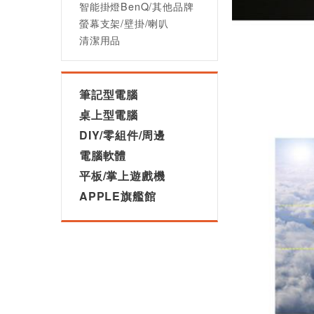
智能掛燈BenQ/其他品牌
螢幕支架/壁掛/喇叭
清潔用品
筆記型電腦
桌上型電腦
DIY/零組件/周邊
電腦軟體
平板/掌上遊戲機
APPLE旗艦館