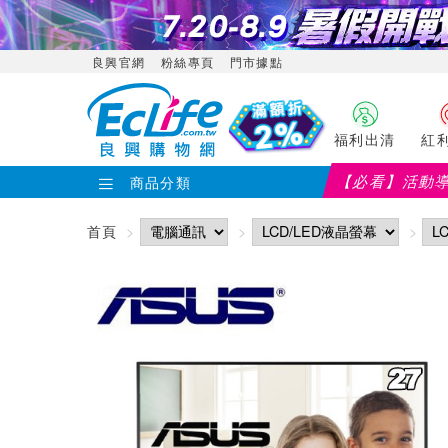
良興官網
粉絲專頁
門市據點
福利出清
紅
【必看】活動
商品分類
首頁