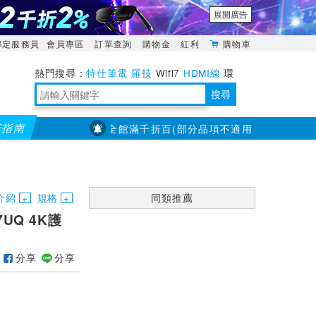
展開廣告
綁定服務員
會員專區
訂單查詢
購物金
紅利
購物車
特仕筆電
羅技
Wifi7
HDMI線
環
境量測
明緯POWER
搜尋
購指南
【PX大通】全館滿千折百(部分品項不適用，滿2千折200...)
靈活多變的分離式設計
TypeC安全電源延長線
日除濕15L，19坪適用
華碩 ROG Falcata 電競鍵盤
WTR-1500C行動無線影音傳輸器
電源百寶袋-你要的這裡通通有
行動電源【BSMI認證專區】
owon電子測量與智能儀器專家
介紹
規格
同類推薦
UQ 4K護
分享
分享