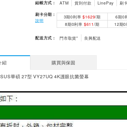
結帳方式：
ATM
貨到付款
LinePay
刷
刷卡分期：
3期0利率
$1629
/期
6期0
說明
8期0利率
$611
/期
12期
配送方式：
門市取貨*
良興配送
介紹
購買與保固
SUS華碩 27型 VY27UQ 4K護眼抗菌螢幕