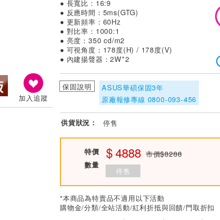
● 長寬比：16:9
● 反應時間：5ms(GTG)
● 更新頻率：60Hz
● 對比率：1000:1
● 亮度：350 cd/m2
● 可視角度：178度(H) / 178度(V)
● 內建揚聲器：2W*2
保固說明
ASUS華碩保固3年
加入追蹤
原廠報修專線 0800-093-456
供貨狀況：
停售
4888
特價
市價$8288
數量
停售
*本商品為特賣品不適用以下活動
購物金/分類/全站活動/紅利折抵與回饋/門取折扣