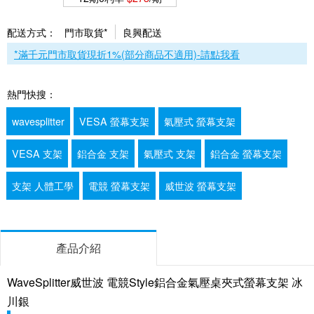
配送方式：
門市取貨*
良興配送
*滿千元門市取貨現折1%(部分商品不適用)-請點我看
熱門快搜：
wavesplitter
VESA 螢幕支架
氣壓式 螢幕支架
VESA 支架
鋁合金 支架
氣壓式 支架
鋁合金 螢幕支架
支架 人體工學
電競 螢幕支架
威世波 螢幕支架
產品介紹
WaveSplitter威世波 電競Style鋁合金氣壓桌夾式螢幕支架 冰
川銀