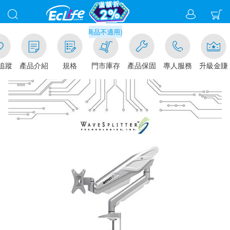
元門市取貨現折1%(部分商品不適用)-請點我看
追蹤
產品介紹
規格
門市庫存
產品保固
專人服務
升級金賺