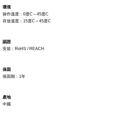
環境
操作溫度：
0
度C
～
45度C
存放溫度：15度C
～45
度C
認證
安規：RoHS / REACH
保固
保固期：1年
產地
中國