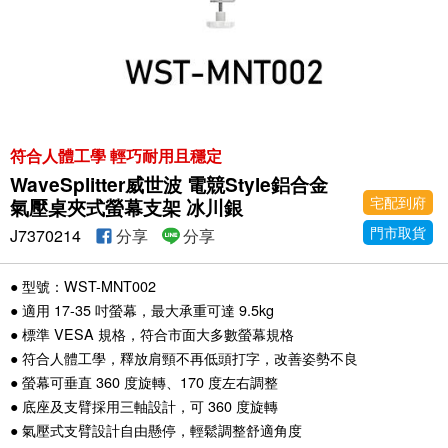
符合人體工學 輕巧耐用且穩定
WaveSplitter威世波 電競Style鋁合金
宅配到府
氣壓桌夾式螢幕支架 冰川銀
門市取貨
J7370214
分享
分享
● 型號：WST-MNT002
● 適用 17-35 吋螢幕，最大承重可達 9.5kg
● 標準 VESA 規格，符合市面大多數螢幕規格
● 符合人體工學，釋放肩頸不再低頭打字，改善姿勢不良
● 螢幕可垂直 360 度旋轉、170 度左右調整
● 底座及支臂採用三軸設計，可 360 度旋轉
● 氣壓式支臂設計自由懸停，輕鬆調整舒適角度