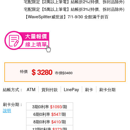
宅配限定【2萬以上筆電】結帳折2%(特價、拆封品除外)
宅配限定【5萬以上筆電】結帳折3%(特價、拆封品除外)
【WaveSplitter威世波】7/1-9/30 全館滿千折百
3280
特價
市價$3480
結帳方式：
ATM
貨到付款
LinePay
刷卡
刷卡分期
刷卡分期：
3期0利率
$1093
/期
說明
6期0利率
$547
/期
8期0利率
$410
/期
12期0利率
$273
/期