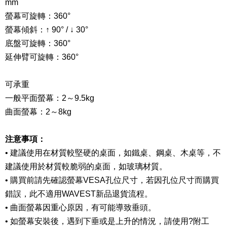
mm
螢幕可旋轉：
360°
螢幕傾
斜：↑ 9
0° / ↓ 3
0°
底盤可旋轉：
360°
延伸臂可旋轉：
360°
可承重
一般平面螢幕：2
～
9.5kg
曲面螢幕：
2
～
8kg
注意事項：
•
建議使用在材質較堅硬的桌面，如鐵桌、鋼桌、木桌等，不
建議使用於材質較脆弱的桌面，如玻璃材質。
•
購買前請先確認螢幕VESA孔位尺寸，若因孔位尺寸而購買
錯誤，此不適用WAVEST新品退貨流程。
•
曲面螢幕因重心原因，有可能導致垂頭。
•
如螢幕安裝後，遇到下垂或是上升的情況，請使用?附工