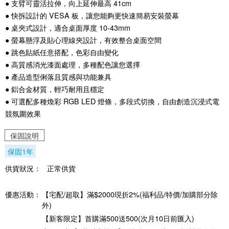
● 支臂可靈活拉伸，向上延伸最高 41cm
● 快拆設計的 VESA 板，讓您能夠更快速簡易安裝螢幕
● 桌夾式設計，適合桌面厚度 10-43mm
● 螢幕懸浮及貼心理線夾設計，有效整合桌面空間
● 跳色貼紙任意搭配，色彩自由變化
● 高質感消光漆面處理，多種配色讓您選擇
● 產品造型俐落且質感與功能兼具
● 鋁合金材質，輕巧耐用且穩定
● 可選配多種煥彩 RGB LED 燈條，多段式切換，自由創造沉浸式電
競氛圍效果
保固說明
保固1年
供貨狀況：
正常供貨
優惠活動：
【宅配/超取】滿$2000現折2%(福利品/特價/加購部分除
外)
【新客限定】首購滿500送500(次月10日前匯入)