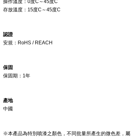
操作溫度：
0
度C
～
45度C
存放溫度：15度C
～45
度C
認證
安規：RoHS / REACH
保固
保固期：1年
產地
中國
※本產品為特別噴漆之顏色，不同批量所產生的微色差，屬