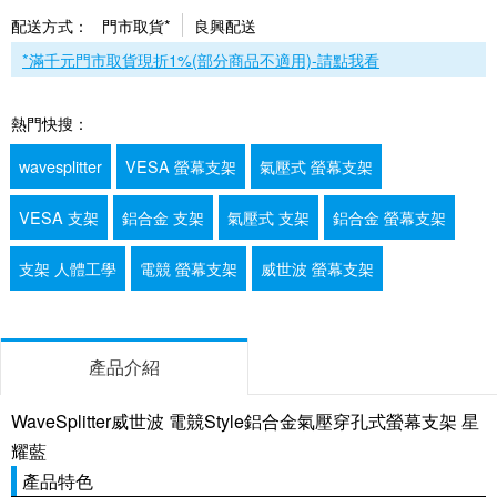
配送方式：
門市取貨*
良興配送
*滿千元門市取貨現折1%(部分商品不適用)-請點我看
熱門快搜：
wavesplitter
VESA 螢幕支架
氣壓式 螢幕支架
VESA 支架
鋁合金 支架
氣壓式 支架
鋁合金 螢幕支架
支架 人體工學
電競 螢幕支架
威世波 螢幕支架
產品介紹
WaveSplitter威世波 電競Style鋁合金氣壓穿孔式螢幕支架 星
耀藍
產品特色