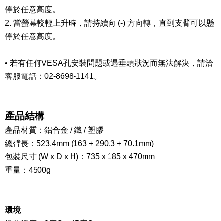
停於任意高度。
2. 當螢幕較輕上升時，請持續向 (-) 方向轉，直到支臂可以懸
停於任意高度。
•
若有任何VESA孔安裝問題或
遇垂頭狀況
而無法解決
，請洽
客服電話：02-8698-1141。
產品結構
產品材質：鋁合金 / 鐵 / 塑膠
總臂長：523.4mm (163 + 290.3 + 70.1mm)
包裝尺寸 (W x D x H)：735 x 185 x 470mm
重量：4500g
環境