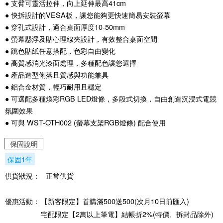
● 支臂可靈活拉伸，向上延伸最高41cm
● 快拆設計的VESA板，讓您能夠更快速簡易安裝螢幕
● 穿孔式設計，適合桌面厚度10-50mm
● 螢幕懸浮及貼心理線夾設計，有效整合桌面空間
● 跳色貼紙任意搭配，色彩自由變化
● 高質感消光漆面處理，多種配色讓您選擇
● 產品造型俐落且質感與功能兼具
● 鋁合金材質，輕巧耐用且穩定
● 可選配多種煥彩RGB LED燈條，多段式切換，自由創造沉浸式電競
氛圍效果
● 可與 WST-OTH002 (螢幕支架RGB燈條) 配合使用
保固說明
保固1年
供貨狀況：
正常供貨
優惠活動：
【新客限定】首購滿500送500(次月10日前匯入)
宅配限定【2萬以上筆電】結帳折2%(特價、拆封品除外)