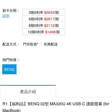
刷卡分期：
3期0利率
$5633
/期
說明
6期0利率
$2817
/期
8期0利率
$2112
/期
12期0利率
$1408
/期
配送方式：
門市取貨*
良興配送
熱門快搜：
BENQ
產品介紹
R1【福利品】BENQ 32型 MA320U 4K USB-C 護眼螢幕 (for
MacBook)