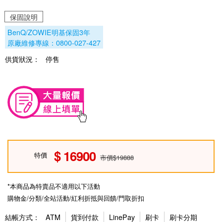
保固說明
BenQ/ZOWIE明基保固3年
原廠維修專線：0800-027-427
供貨狀況：
停售
16900
特價
市價$19888
*本商品為特賣品不適用以下活動
購物金/分類/全站活動/紅利折抵與回饋/門取折扣
結帳方式：
ATM
貨到付款
LinePay
刷卡
刷卡分期