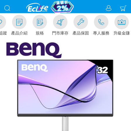
追蹤
產品介紹
規格
門市庫存
產品保固
專人服務
升級金賺