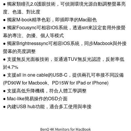
● 獨家類瞳孔2.0護眼技術，可偵測環境光源自動調整螢幕亮
度、色溫、對比度
● 獨家M-book精準色彩，即插即準的Mac顯色
● 獨家Focusync可相容iOS系統，透過siri來設定套用外接螢
幕的專注、勿擾、個人等模式
● 獨家Brightnesssync可相容iOS系統，同步Macbook與外接
螢幕的亮度調整
● 支援無反光面板技術，並通過TUV無反光認證，反射率低
於4.7%
● 支援all in one cable的USB-C，提供兩孔可串接不同設備
(PD90W for Macbook、PD15W for iPad or iPhone)
● 支援高低升降機構，符合人體工學調整
● Mac-like簡易操作的OSD介面
● 內建USB hub功能，適合多工使用與串接