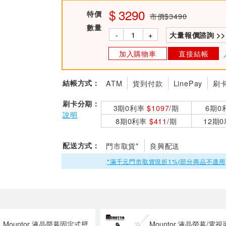
3290
特價
市價$3490
數量
-
+
大量報價諮詢 >>
加入購物車
直接結帳
結帳方式：
ATM
貨到付款
LinePay
刷
刷卡分期：
3期0利率
$1097
/期
6期0
說明
8期0利率
$411
/期
12期
配送方式：
門市取貨*
良興配送
*滿千元門市取貨現折1%(部分商品不適用
Mountor 液晶螢幕固定式壁
Mountor 液晶螢幕/電