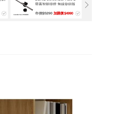
螢幕智能掛燈 無線旋鈕版
R1【福利品】Dell
市價$
5290
4990
27型 SE2726H 顯
示器
$2888
R2【福利品】BEN
Q明基 27型 EX271
Q MOBIUZ 遊戲護
$4888
眼螢幕