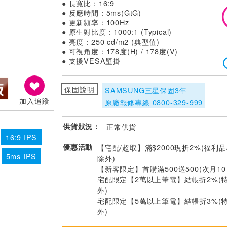
● 長寬比：16:9
● 反應時間：5ms(GtG)
● 更新頻率：100Hz
● 原生對比度：1000:1 (Typical)
● 亮度：250 cd/m2 (典型值)
● 可視角度：178度(H) / 178度(V)
● 支援VESA壁掛
保固說明
SAMSUNG三星保固3年
加入追蹤
原廠報修專線 0800-329-999
供貨狀況：
正常供貨
16:9 IPS
優惠活動
【宅配/超取】滿$2000現折2%(福利品
5ms IPS
除外)
【新客限定】首購滿500送500(次月1
宅配限定【2萬以上筆電】結帳折2%(
外)
宅配限定【5萬以上筆電】結帳折3%(
外)