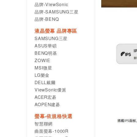
品牌-ViewSonic
品牌-SAMSUNG三星
品牌-BENQ
液晶螢幕 品牌專區
SAMSUNG三星
ASUS華碩
BENQ明基
ZOWIE
MSI微星
LG樂金
DELL戴爾
ViewSonic優派
ACER宏碁
AOPEN建碁
螢幕-依規格快選
智慧聯網
曲面螢幕-1000R