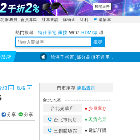
展開廣告
綁定服務員
會員專區
訂單查詢
購物金
紅利
購物車
特仕筆電
羅技
Wifi7
HDMI線
環
境量測
明緯POWER
搜尋
購指南
【PX大通】全館滿千折百(部分品項不適用，滿2千折200...)
靈活多變的分離式設計
TypeC安全電源延長線
日除濕15L，19坪適用
華碩 ROG Falcata 電競鍵盤
WTR-1500C行動無線影音傳輸器
電源百寶袋-你要的這裡通通有
行動電源【BSMI認證專區】
owon電子測量與智能儀器專家
介紹
規格
門市庫存
據點查詢
器
台北地區
台北光華店
少量庫存
分享
分享
現貨充足
台北市民店
電話訂購
三創體驗館