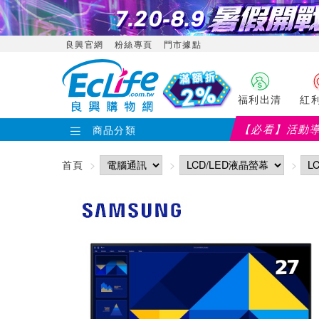
良興官網
粉絲專頁
門市據點
福利出清
紅
【必看】活動
商品分類
首頁