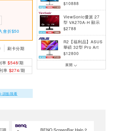
D
$10888
ViewSonic優派 27
型 VA270A-H 顯示
器
$2788
入會折$50
R2【福利品】ASUS
華碩 32型 Pro Art
卡
刷卡分期
PA329CRV 4K專業
$12800
顯示器
利率
$548
/期
展開
R2【福利品】View
0利率
$274
/期
Sonic優派 27型 VA
270A-H 顯示器
$2288
R1【福利品】DELL
)-請點我看
27型 U2725QE 4K
Thunderbolt Hub
$21888
顯示器
MSI微星 27型 PRO
MP275PG E14 旋
轉護眼顯示器
$3488
視可調
BENQ ScreenBar Halo 2