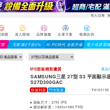
登入/註冊
利加購
達人開箱
品牌旗艦
企業方案
報價諮詢
導覽
宅配滿2千折2%
AI PC時代 全面升級
電力保護選
IPS面板精彩畫質
產品
SAMSUNG三星 27型 S3 平面顯示
S27D300GAC
快速到貨
門市取貨
F4163156
● 面板尺寸：27吋 IPS
● 最佳解析度：1920x1080 FHD