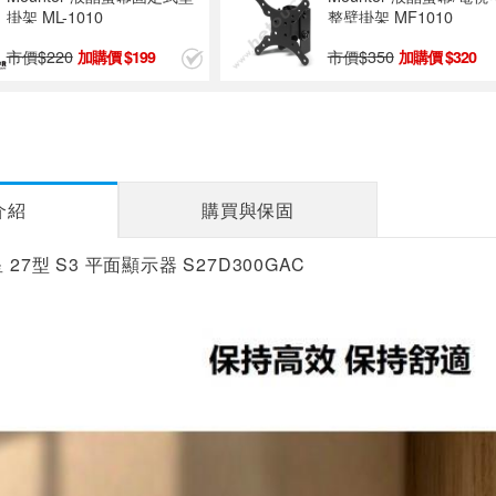
掛架 ML-1010
整壁掛架 MF1010
市價$
220
市價$
350
199
320
介紹
購買與保固
 27型 S3 平面顯示器 S27D300GAC