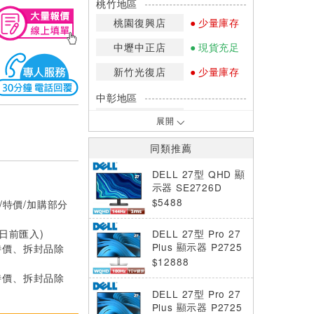
桃竹地區
桃園復興店
少量庫存
中壢中正店
現貨充足
新竹光復店
少量庫存
中彰地區
台中英才店
現貨充足
展開
嘉南地區
同類推薦
高雄中華店
網路訂購
DELL 27型 QHD 顯
高雄鳳山店
少量庫存
示器 SE2726D
$5488
/特價/加購部分
*庫存數量：網路訂購(0)、少量庫存
(1~2)、現貨充足(3以上)。
0日前匯入)
DELL 27型 Pro 27
*門市庫存以店內實際數量為準，可使
Plus 顯示器 P2725
特價、拆封品除
用專人服務或撥打門市電話洽詢。
DE
$12888
特價、拆封品除
DELL 27型 Pro 27
Plus 顯示器 P2725