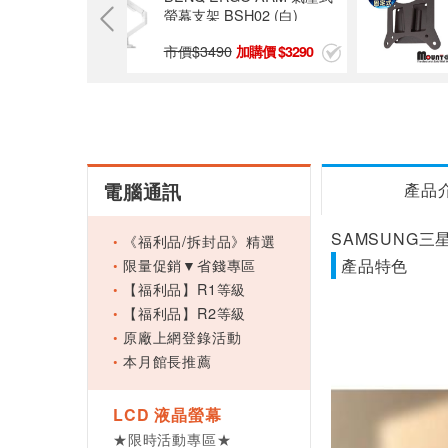
螢幕支架 BSH02 (白)
市價$
3490
3290
3290
電腦通訊
產品
SAMSUNG三星
《福利品/拆封品》精選
限量促銷▼省錢專區
產品特色
【福利品】R1等級
【福利品】R2等級
原廠上網登錄活動
本月館長推薦
LCD 液晶螢幕
★限時活動專區★