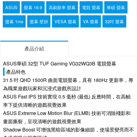
ASUS
螢幕 16:9
高刷新率 螢幕
電競 螢幕
華碩 螢幕
螢幕 1ms
螢幕 壁掛
VESA 螢幕
VA 螢幕
32吋 螢幕
產品介紹
ASUS華碩 32型 TUF Gaming VG32WQ3B 電競螢幕
產品特色
31.5 吋 QHD 1500R 曲面電競螢幕，具有 180Hz 更新率，專
為職業遊戲玩家和沉浸式遊戲所設計
ASUS Fast IPS 技術實現 0.5 毫秒 (最低) 反應時間，在高幀
率下提供清晰的遊戲視覺效果
ASUS Extreme Low Motion Blur (ELMB) 技術可消除殘影和
畫面撕裂，呈現清晰的遊戲視覺效果
Shadow Boost 可增強黑暗區域的影像細節，使場景變亮而不