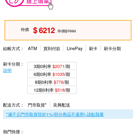
6212
特價
市價$7690
結帳方式：
ATM
貨到付款
LinePay
刷卡
刷卡分期
刷卡分期：
3期0利率
$2071
/期
說明
6期0利率
$1035
/期
8期0利率
$776
/期
12期0利率
$518
/期
配送方式：
門市取貨*
良興配送
*滿千元門市取貨現折1%(部分商品不適用)-請點我看
熱門快搜：