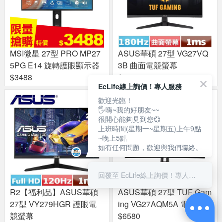
MSI微星 27型 PRO MP27
ASUS華碩 27型 VG27VQ
5PG E14 旋轉護眼顯示器
3B 曲面電競螢幕
$3488
$3988
EcLife線上詢價！專人服務
歡迎光臨！
🖐嗨~我的好朋友~~
很開心能夠見到您💞
上班時間(星期一~星期五)上午9點
~晚上5點
如有任何問題，歡迎與我們聯絡。
回覆至 EcLife線上詢價！專人服務
R2【福利品】ASUS華碩
ASUS華碩 27型 TUF Gam
27型 VY279HGR 護眼電
ing VG27AQM5A 電競螢幕
競螢幕
$6580