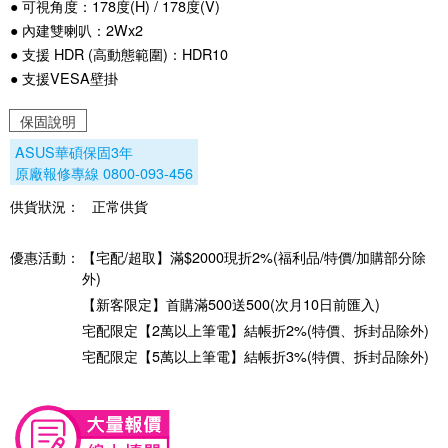
● 可視角度：178度(H) / 178度(V)
● 內建雙喇叭：2Wx2
● 支援 HDR (高動態範圍)：HDR10
● 支援VESA壁掛
保固說明
ASUS華碩保固3年
原廠報修專線 0800-093-456
供貨狀況：
正常供貨
優惠活動：
【宅配/超取】滿$2000現折2%(福利品/特價/加購部分除
外)
【新客限定】首購滿500送500(次月10日前匯入)
宅配限定【2萬以上筆電】結帳折2%(特價、拆封品除外)
宅配限定【5萬以上筆電】結帳折3%(特價、拆封品除外)