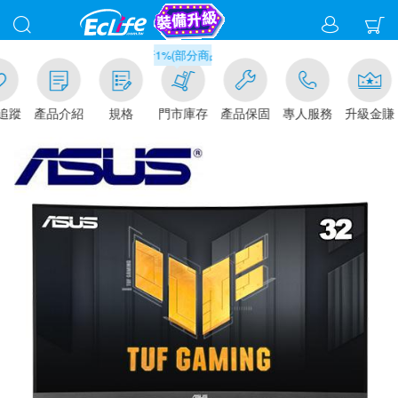
滿千元門市取貨現折1%(部分商品不適用)-請點我看
追蹤
產品介紹
規格
門市庫存
產品保固
專人服務
升級金賺