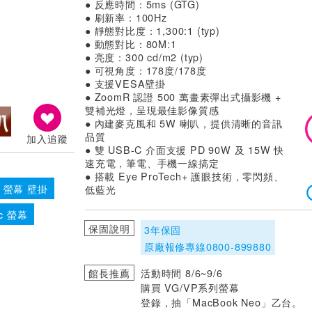
● 反應時間：5ms (GTG)
● 刷新率：100Hz
● 靜態對比度：1,300:1 (typ)
● 動態對比：80M:1
● 亮度：300 cd/m2 (typ)
● 可視角度：178度/178度
● 支援VESA壁掛
● ZoomR 認證 500 萬畫素彈出式攝影機 +
雙補光燈，呈現最佳影像質感
● 內建麥克風和 5W 喇叭，提供清晰的音訊
品質
加入追蹤
● 雙 USB-C 介面支援 PD 90W 及 15W 快
速充電，筆電、手機一線搞定
● 搭載 Eye ProTech+ 護眼技術，零閃頻、
螢幕 壁掛
低藍光
ic 螢幕
保固說明
3年保固
原廠報修專線0800-899880
館長推薦
活動時間 8/6~9/6
購買 VG/VP系列螢幕
登錄，抽「MacBook Neo」乙台。