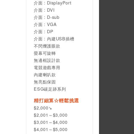
介面 : DisplayPort
介面 : DVI
介面 : D-sub
介面 : VGA
介面 : DP
介面 : 內建USB插槽
不閃爍護眼款
螢幕可旋轉
無邊框設計款
電競遊戲專用
內建喇叭款
無亮點保固
ESG碳足跡系列
精打細算☆輕鬆挑選
$2,000↘
$2,001～$3,000
$3,001～$4,000
$4,001～$5,000