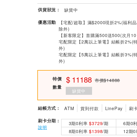
供貨狀況：
缺貨中
優惠活動
【宅配/超取】滿$2000現折2%(福利品
除外)
【新客限定】首購滿500送500(次月1
宅配限定【2萬以上筆電】結帳折2%(
外)
宅配限定【5萬以上筆電】結帳折3%(
外)
11188
特價
市價$14888
數量
缺貨中
結帳方式：
ATM
貨到付款
LinePay
刷
刷卡分期：
3期0利率
$3729
/期
6期0
說明
8期0利率
$1398
/期
12期