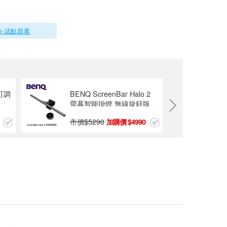
R2【福利品】View
Sonic優派 32型 VX
)-請點我看
3276-2K-MHD-2 無
$5288
邊框螢幕
R2【福利品】View
Sonic優派 32型 VA
3209-MH 超廣角顯
$3888
示器
視可調
BENQ ScreenBar Halo 2
螢幕智能掛燈 無線旋鈕版
市價$
5290
4990