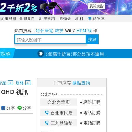
展開廣告
綁定服務員
會員專區
訂單查詢
購物金
紅利
購物車
特仕筆電
羅技
Wifi7
HDMI線
環
境量測
明緯POWER
搜尋
購指南
【PX大通】全館滿千折百(部分品項不適用，滿2千折200...)
靈活多變的分離式設計
TypeC安全電源延長線
日除濕15L，19坪適用
華碩 ROG Falcata 電競鍵盤
WTR-1500C行動無線影音傳輸器
電源百寶袋-你要的這裡通通有
行動電源【BSMI認證專區】
owon電子測量與智能儀器專家
介紹
規格
門市庫存
據點查詢
K QHD 視訊
台北地區
台北光華店
網路訂購
分享
分享
電話訂購
台北市民店
電話訂購
三創體驗館