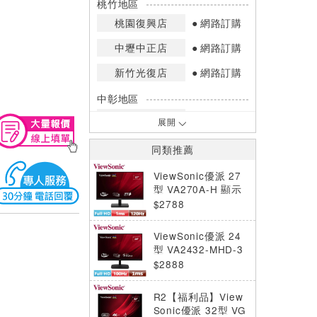
桃竹地區
桃園復興店
網路訂購
中壢中正店
網路訂購
新竹光復店
網路訂購
中彰地區
台中英才店
網路訂購
展開
嘉南地區
同類推薦
高雄中華店
網路訂購
ViewSonic優派 27
高雄鳳山店
網路訂購
型 VA270A-H 顯示
器
$2788
*庫存數量：網路訂購(0)、少量庫存
(1~2)、現貨充足(3以上)。
ViewSonic優派 24
*門市庫存以店內實際數量為準，可使
型 VA2432-MHD-3
用專人服務或撥打門市電話洽詢。
顯示器
$2888
R2【福利品】View
Sonic優派 32型 VG