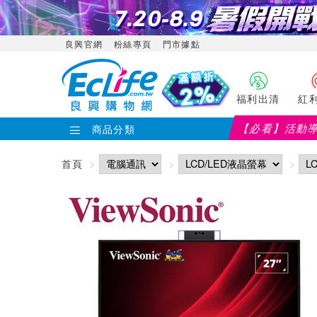
良興官網
粉絲專頁
門市據點
福利出清
紅
【必看】活動
商品分類
首頁