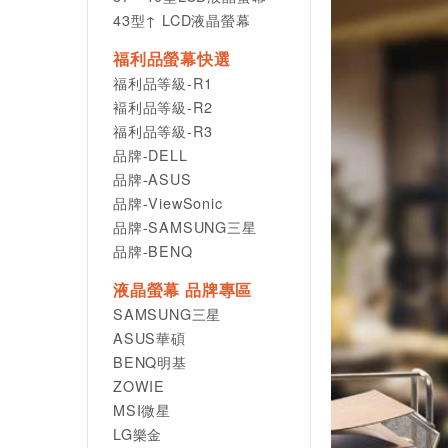
43型↑ LCD液晶螢幕
福利品螢幕快選
福利品等級-R1
褔利品等級-R2
福利品等級-R3
品牌-DELL
品牌-ASUS
品牌-ViewSonic
品牌-SAMSUNG三星
品牌-BENQ
液晶螢幕 品牌專區
SAMSUNG三星
ASUS華碩
BENQ明基
ZOWIE
MSI微星
LG樂金