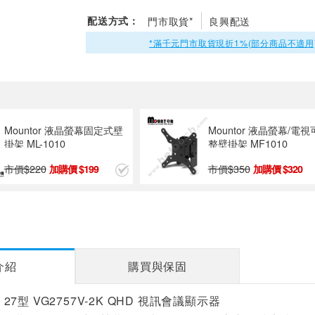
配送方式：
門市取貨*
良興配送
*滿千元門市取貨現折1%(部分商品不適用
Mountor 液晶螢幕固定式壁
Mountor 液晶螢幕/電
掛架 ML-1010
整壁掛架 MF1010
市價$
220
市價$
350
199
320
介紹
購買與保固
派 27型 VG2757V-2K QHD 視訊會議顯示器