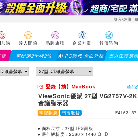
登入/註冊
利加購
達人開箱
品牌旗艦
企業方案
報價諮詢
導覽
宅配滿2千折2%
AI PC時代 全面升級
電力保護選
登錄【抽】MacBook
促
產品
ViewSonic優派 27型 VG2757V-2
會議顯示器
宅配到府
門市取貨
F4163157
● 面板尺寸：27型 IPS面板
● 最佳解析度：2560 x 1440 QHD