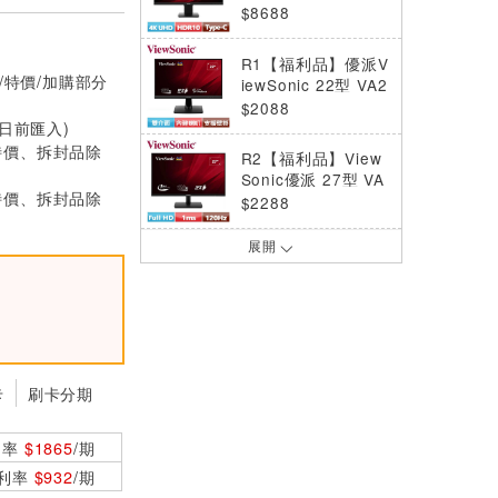
3208U-4K 人體工
$8688
學顯示器
R1【福利品】優派V
/特價/加購部分
iewSonic 22型 VA2
214-MH 薄邊框設計
$2088
顯示器
0日前匯入)
特價、拆封品除
R2【福利品】View
Sonic優派 27型 VA
特價、拆封品除
270A-H 顯示器
$2288
展開
R2【福利品】View
Sonic優派 24型 VA
2414-MH 無邊框設
$2188
計顯示器
R2【福利品】View
Sonic優派 32型 VA
3208-4K-MHD 4K
卡
刷卡分期
$7500
UHD 顯示器
ASUS華碩 24型 VA
利率
$1865
/期
249HG 無邊框護眼
0利率
$932
/期
電競螢幕
$2588