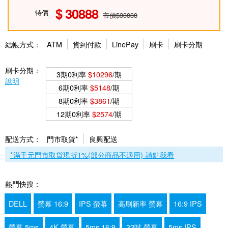
30888
特價
市價$33888
結帳方式：
ATM
貨到付款
LinePay
刷卡
刷卡分期
刷卡分期：
3期0利率
$10296
/期
說明
6期0利率
$5148
/期
8期0利率
$3861
/期
12期0利率
$2574
/期
配送方式：
門市取貨*
良興配送
*滿千元門市取貨現折1%(部分商品不適用)-請點我看
熱門快搜：
DELL
螢幕 16:9
IPS 螢幕
高刷新率 螢幕
16:9 IPS
螢幕 5ms
4K 螢幕
5ms 16:9
32吋 螢幕
5ms IPS