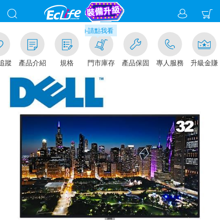
現折1%(部分商品不適用)-請點我看
追蹤
產品介紹
規格
門市庫存
產品保固
專人服務
升級金賺