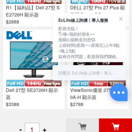
R1【福利品】Dell 27型 S
DELL 27型 Pro 27 Plus 顯
E2726H 顯示器
示器 P2725DE
EcLife線上詢價！專人服務
$2888
$12888
歡迎光臨！
🖐嗨~我的好朋友~~
很開心能夠見到您💞
上班時間(星期一~星期五)上午9點
~晚上5點
如有任何問題，歡迎與我們聯絡。
回覆至 EcLife線上詢價！專人服務
Dell 27型 SE2726H 顯示
ViewSonic優派 27型 VA27
器
0A-H 顯示器
$3388
$2788
關於良興
粉絲專頁
門市據點
-
+