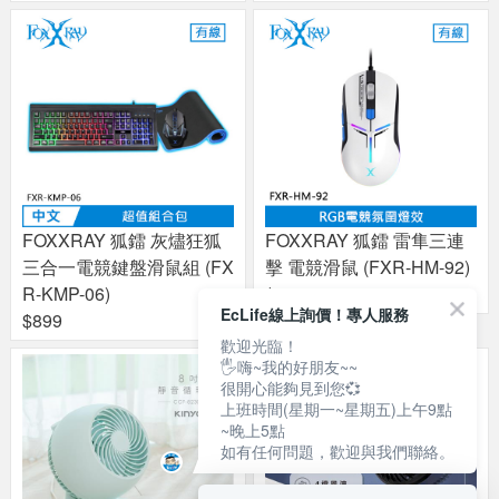
FOXXRAY 狐鐳 灰燼狂狐
FOXXRAY 狐鐳 雷隼三連
三合一電競鍵盤滑鼠組 (FX
擊 電競滑鼠 (FXR-HM-92)
R-KMP-06)
$599
EcLife線上詢價！專人服務
$899
歡迎光臨！
🖐嗨~我的好朋友~~
很開心能夠見到您💞
上班時間(星期一~星期五)上午9點
~晚上5點
如有任何問題，歡迎與我們聯絡。