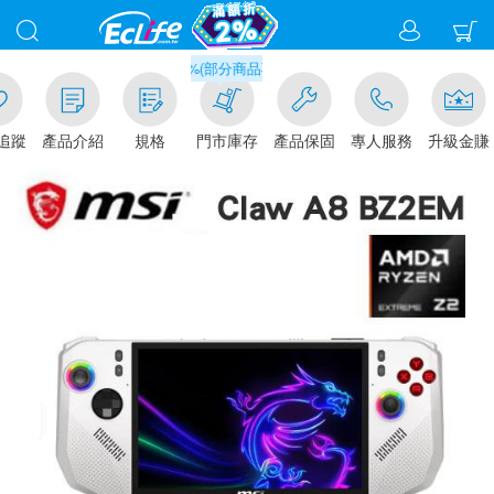
滿千元門市取貨現折1%(部分商品不適用)-請點我看
追蹤
產品介紹
規格
門市庫存
產品保固
專人服務
升級金賺