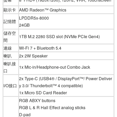
顯示卡
AMD Radeon™ Graphics
LPDDR5x-8000
記憶體
24GB
儲存空
1TB M.2 2280 SSD slot (NVMe PCIe Gen4)
間
連線
Wi-Fi 7 + Bluetooth 5.4
喇叭
2x 2W Speaker
喇叭接
1x Mic-in/Headphone-out Combo Jack
口
2x Type-C (USB4® / DisplayPort™/ Power Deliver
I/O接口
y 3.0/ Thunderbolt™ 4 compatible)
1x Micro SD Card Reader
RGB ABXY buttons
RGB L & R Hall Effect analog sticks
D-pad