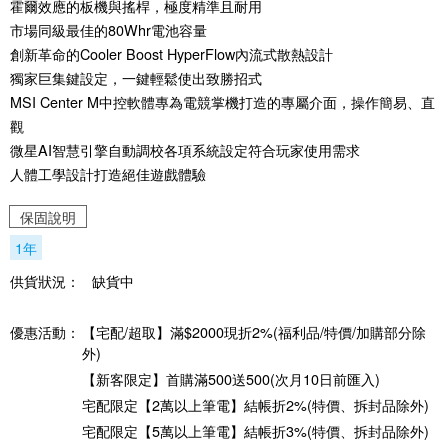
霍爾效應的板機與搖桿，極度精準且耐用
市場同級最佳的80Whr電池容量
創新革命的Cooler Boost HyperFlow內流式散熱設計
獨家巨集鍵設定，一鍵輕鬆使出致勝招式
MSI Center M中控軟體專為電競掌機打造的專屬介面，操作簡易、直
觀
微星AI智慧引擎自動調校各項系統設定符合玩家使用需求
人體工學設計打造絕佳遊戲體驗
保固說明
1年
供貨狀況：
缺貨中
優惠活動：
【宅配/超取】滿$2000現折2%(福利品/特價/加購部分除
外)
【新客限定】首購滿500送500(次月10日前匯入)
宅配限定【2萬以上筆電】結帳折2%(特價、拆封品除外)
宅配限定【5萬以上筆電】結帳折3%(特價、拆封品除外)