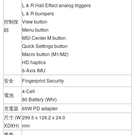
L & R Hall Effect analog triggers
L & R bumpers
控制按
View button
鈕
Menu button
MSI Center M button
Quick Settings button
Macro button (M1/M2)
HD haptics
6-Axis IMU
安全
Fingerprint Security
4-Cell
電池
80 Battery (Whr)
充電器
65W PD adapter
尺寸 (W
299.5 x 126.2 x 24.0
XDXH)
mm
重量