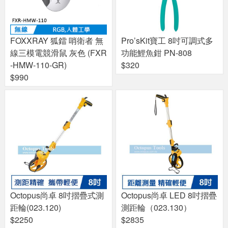
FOXXRAY 狐鐳 哨衛者 無
Pro’sKit寶工 8吋可調式多
線三模電競滑鼠 灰色 (FXR
功能鯉魚鉗 PN-808
-HMW-110-GR)
$320
$990
Octopus尚卓 8吋摺疊式測
Octopus尚卓 LED 8吋摺疊
距輪(023.120)
測距輪（023.130）
$2250
$2835