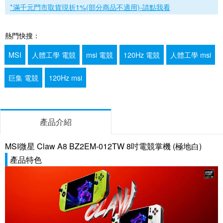
*滿千元門市取貨現折1%(部分商品不適用)-請點我看
熱門快搜：
MSI
人體工學 電競
msi 電競
120Hz 電競
人體工學 msi
巨集 電競
120Hz msi
產品介紹
MSI微星 Claw A8 BZ2EM-012TW 8吋電競掌機 (極地白)
產品特色