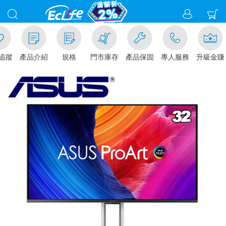
追蹤
產品介紹
規格
門市庫存
產品保固
專人服務
升級金賺