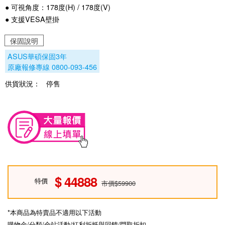
● 可視角度：178度(H) / 178度(V)
● 支援VESA壁掛
保固說明
ASUS華碩保固3年
原廠報修專線 0800-093-456
供貨狀況：
停售
44888
特價
市價$59900
*本商品為特賣品不適用以下活動
購物金/分類/全站活動/紅利折抵與回饋/門取折扣