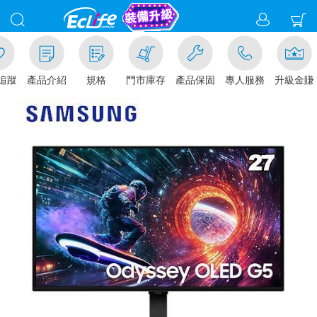
追蹤
產品介紹
規格
門市庫存
產品保固
專人服務
升級金賺