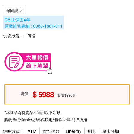
保固說明
DELL保固4年
原廠維修專線 : 0080-1861-011
供貨狀況：
停售
5988
特價
市價$9988
*本商品為特賣品不適用以下活動
購物金/分類/全站活動/紅利折抵與回饋/門取折扣
結帳方式：
ATM
貨到付款
LinePay
刷卡
刷卡分期