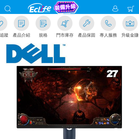
追蹤
產品介紹
規格
門市庫存
產品保固
專人服務
升級金賺