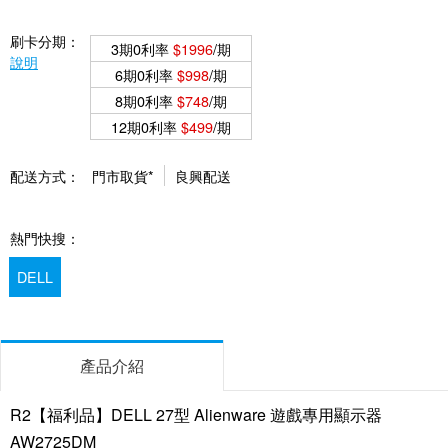
刷卡分期：
3期0利率
$1996
/期
說明
6期0利率
$998
/期
8期0利率
$748
/期
12期0利率
$499
/期
配送方式：
門市取貨*
良興配送
熱門快搜：
DELL
產品介紹
R2【福利品】DELL 27型 Alienware 遊戲專用顯示器
AW2725DM