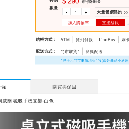
290
市價$680
數量
-
+
大量報價諮詢 >>
加入購物車
直接結帳
結帳方式：
ATM
貨到付款
LinePay
刷
配送方式：
門市取貨*
良興配送
*滿千元門市取貨現折1%(部分商品不適用
介紹
購買與保固
寶利威爾 磁吸手機支架-白色