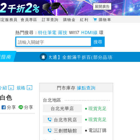
展開廣告
綁定服務員
會員專區
訂單查詢
購物金
紅利
購物車
特仕筆電
羅技
Wifi7
HDMI線
環
境量測
明緯POWER
搜尋
購指南
【PX大通】全館滿千折百(部分品項不適用，滿2千折200..
靈活多變的分離式設計
TypeC安全電源延長線
日除濕15L，19坪適用
華碩 ROG Falcata 電競鍵盤
WTR-1500C行動無線影音傳輸器
電源百寶袋-你要的這裡通通有
行動電源【BSMI認證專區】
owon電子測量與智能儀器專家
介紹
規格
門市庫存
據點查詢
-白色
台北地區
分享
分享
台北光華店
現貨充足
現貨充足
台北市民店
電話訂購
三創體驗館