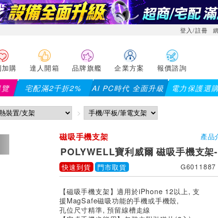
登入/註冊
利加購
達人開箱
品牌旗艦
企業方案
報價諮詢
導覽
宅配滿2千折2%
AI PC時代 全面升級
電力保護選
磁吸手機支架
產品
POLYWELL寶利威爾 磁吸手機支架
快速到貨
門市取貨
G6011887
【磁吸手機支架】適用於iPhone 12以上, 支
援MagSafe磁吸功能的手機或手機殼,
孔位尺寸精準, 預留線槽走線