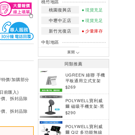
桃竹地區
桃園復興店
現貨充足
中壢中正店
現貨充足
新竹光復店
少量庫存
中彰地區
台中英才店
現貨充足
展開
嘉南地區
同類推薦
高雄中華店
網路訂購
UGREEN 綠聯 手機
/特價/加購部分
高雄鳳山店
現貨充足
平板通用立式支架
(大)
$269
0日前匯入)
*庫存數量：網路訂購(0)、少量庫存
(1~2)、現貨充足(3以上)。
特價、拆封品除
POLYWELL寶利威
*門市庫存以店內實際數量為準，可使
爾 磁吸手機支架-黑
用專人服務或撥打門市電話洽詢。
特價、拆封品除
色
$290
POLYWELL寶利威
爾 Qi2 多功能無線