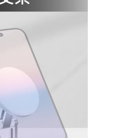
SAVEWO 救世 Qi2
多功能行動電源 MC
1002Q2 10000mA
$1886
h-象牙金
Kavalan 手機平板
伸縮摺疊支架(顏色
隨機出貨)
$49