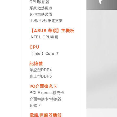
CPU散熱器
系統散熱風扇
其他散熱裝置
手機/平板/筆電支架
【ASUS 華碩】主機板
INTEL CPU專用
CPU
【Intel】Core i7
記憶體
筆記型DDR4
桌上型DDR5
I/O介面擴充卡
PCI Express擴充卡
介面轉接卡/轉換器
音效卡
電腦/伺服器機殼