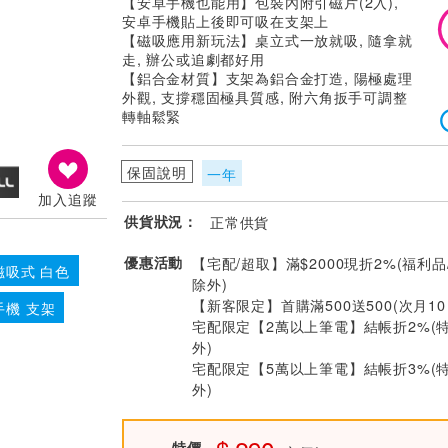
【安卓手機也能用】包裝內附引磁片(2入),
安卓手機貼上後即可吸在支架上
【磁吸應用新玩法】桌立式一放就吸, 隨拿就
走, 辦公或追劇都好用
【鋁合金材質】支架為鋁合金打造, 陽極處理
外觀, 支撐穩固極具質感, 附六角扳手可調整
轉軸鬆緊
保固說明
一年
加入追蹤
供貨狀況：
正常供貨
優惠活動
【宅配/超取】滿$2000現折2%(福利品
磁吸式 白色
除外)
【新客限定】首購滿500送500(次月1
手機 支架
宅配限定【2萬以上筆電】結帳折2%(
外)
宅配限定【5萬以上筆電】結帳折3%(
外)
特價