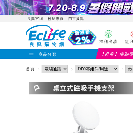
良興官網
粉絲專頁
門市據點
福利出清
紅
【必看】活動
商品分類
首頁