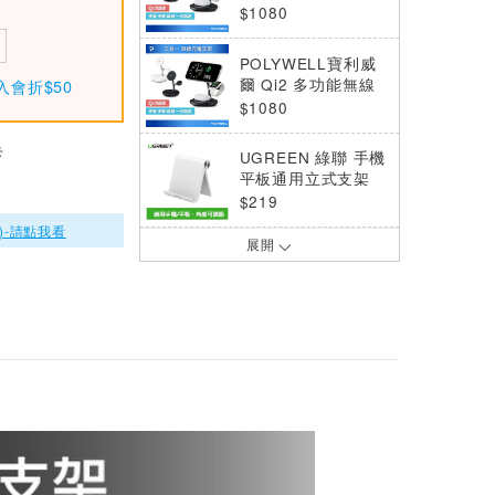
充電支架-黑色
$1080
POLYWELL寶利威
爾 Qi2 多功能無線
入會折$50
充電支架-白色
$1080
卡
UGREEN 綠聯 手機
平板通用立式支架
白色
$219
)-請點我看
展開
POLYWELL寶利威
爾 8風扇筆電散熱支
架
$659
SAVEWO 救世 Qi2
多功能行動電源 MC
1002Q2 10000mA
$1886
h-太空黑
ONPRO Ring 2in1
磁吸指環手機支架
黑鈦
$399