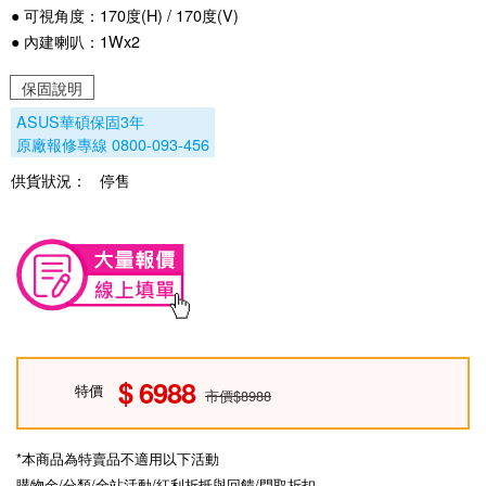
● 可視角度：170度(H) / 170度(V)
● 內建喇叭：1Wx2
保固說明
ASUS華碩保固3年
原廠報修專線 0800-093-456
供貨狀況：
停售
6988
特價
市價$8988
*本商品為特賣品不適用以下活動
購物金/分類/全站活動/紅利折抵與回饋/門取折扣