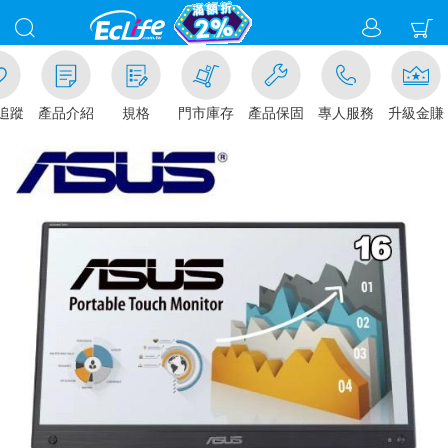
追蹤
產品介紹
規格
門市庫存
產品保固
專人服務
升級金賺