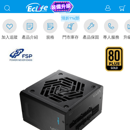
00
滿千元門市取貨現折1%(部分商品不適用)-請點我看
加入追蹤
產品介紹
規格
門市庫存
產品保固
專人服務
升級