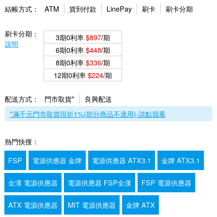
結帳方式：
ATM
貨到付款
LinePay
刷卡
刷卡分期
刷卡分期：
3期0利率
$897
/期
說明
6期0利率
$448
/期
8期0利率
$336
/期
12期0利率
$224
/期
配送方式：
門市取貨*
良興配送
*滿千元門市取貨現折1%(部分商品不適用)-請點我看
熱門快搜：
FSP
電源供應器 金牌
電源供應器 ATX3.1
金牌 ATX3.1
全漢 電源供應器
電源供應器 FSP全漢
FSP 電源供應器
ATX 電源供應器
MIT 電源供應器
金牌 ATX