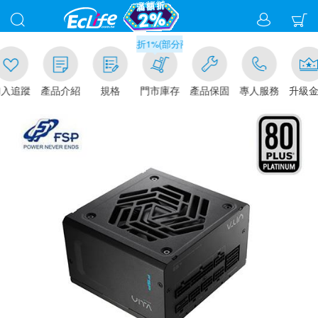
滿千元門市取貨現折1%(部分商品不適用)-請點我看
追蹤
產品介紹
規格
門市庫存
產品保固
專人服務
升級金賺