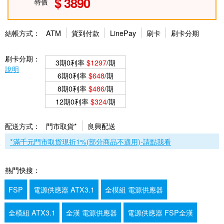
3890
特價
結帳方式：
ATM
貨到付款
LinePay
刷卡
刷卡分期
刷卡分期：
3期0利率
$1297
/期
說明
6期0利率
$648
/期
8期0利率
$486
/期
12期0利率
$324
/期
配送方式：
門市取貨*
良興配送
*滿千元門市取貨現折1%(部分商品不適用)-請點我看
熱門快搜：
FSP
電源供應器 ATX3.1
全模組 電源供應器
全模組 ATX3.1
全漢 電源供應器
電源供應器 FSP全漢