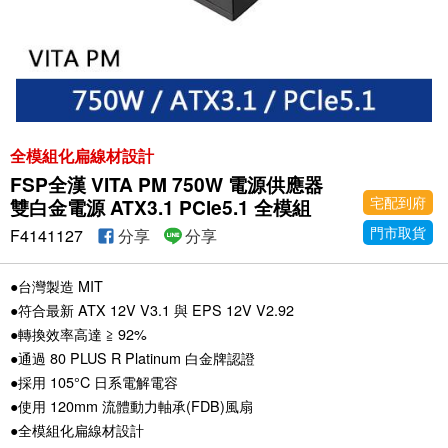
全模組化扁線材設計
FSP全漢 VITA PM 750W 電源供應器
宅配到府
雙白金電源 ATX3.1 PCle5.1 全模組
門市取貨
F4141127
分享
分享
●台灣製造 MIT
●符合最新 ATX 12V V3.1 與 EPS 12V V2.92
●轉換效率高達 ≧ 92%
●通過 80 PLUS R Platinum 白金牌認證
●採用 105°C 日系電解電容
●使用 120mm 流體動力軸承(FDB)風扇
●全模組化扁線材設計