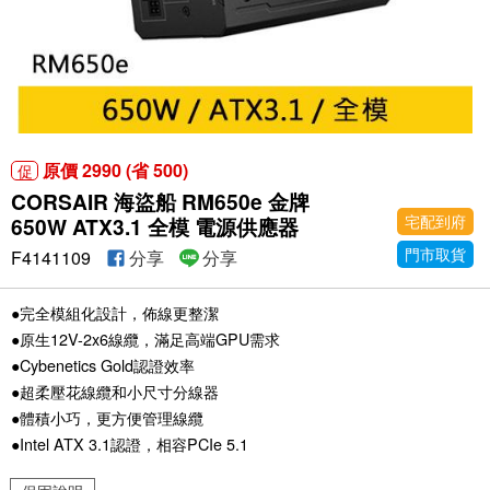
原價 2990 (省 500)
促
CORSAIR 海盜船 RM650e 金牌
宅配到府
650W ATX3.1 全模 電源供應器
門市取貨
F4141109
分享
分享
●完全模組化設計，佈線更整潔
●原生12V-2x6線纜，滿足高端GPU需求
●Cybenetics Gold認證效率
●超柔壓花線纜和小尺寸分線器
●體積小巧，更方便管理線纜
●Intel ATX 3.1認證，相容PCIe 5.1