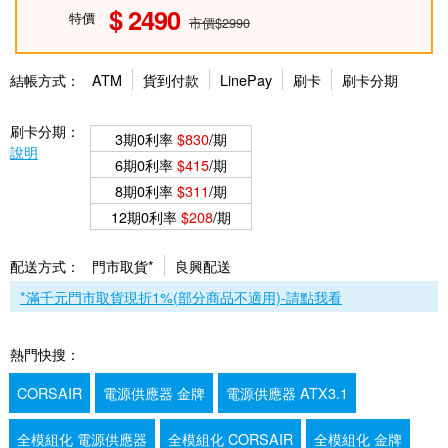
2490
特價
市價$2990
結帳方式：
ATM
貨到付款
LinePay
刷卡
刷卡分期
刷卡分期：
3期0利率
$830
/期
說明
6期0利率
$415
/期
8期0利率
$311
/期
12期0利率
$208
/期
配送方式：
門市取貨*
良興配送
*滿千元門市取貨現折1%(部分商品不適用)-請點我看
熱門快搜：
CORSAIR
電源供應器 金牌
電源供應器 ATX3.1
全模組化 電源供應器
全模組化 CORSAIR
全模組化 金牌