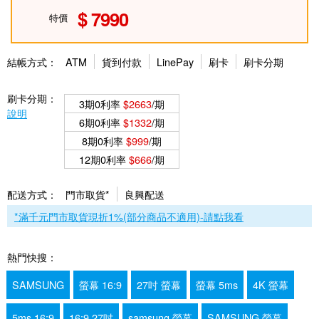
7990
特價
結帳方式：
ATM
貨到付款
LinePay
刷卡
刷卡分期
刷卡分期：
3期0利率
$2663
/期
說明
6期0利率
$1332
/期
8期0利率
$999
/期
12期0利率
$666
/期
配送方式：
門市取貨*
良興配送
*滿千元門市取貨現折1%(部分商品不適用)-請點我看
熱門快搜：
SAMSUNG
螢幕 16:9
27吋 螢幕
螢幕 5ms
4K 螢幕
5ms 16:9
16:9 27吋
samsung 螢幕
SAMSUNG 螢幕