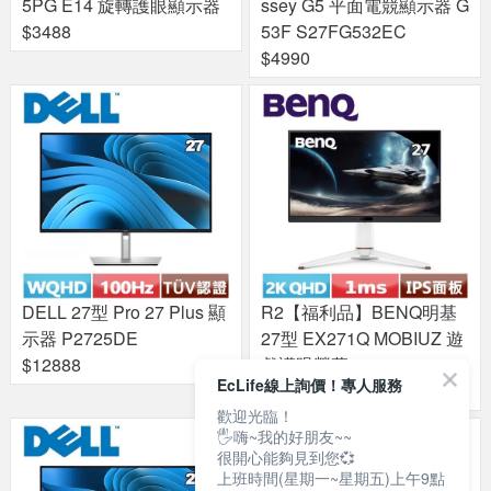
5PG E14 旋轉護眼顯示器
ssey G5 平面電競顯示器 G
$3488
53F S27FG532EC
$4990
DELL 27型 Pro 27 Plus 顯
R2【福利品】BENQ明基
示器 P2725DE
27型 EX271Q MOBIUZ 遊
$12888
戲護眼螢幕
EcLife線上詢價！專人服務
$4888
歡迎光臨！
🖐嗨~我的好朋友~~
很開心能夠見到您💞
上班時間(星期一~星期五)上午9點