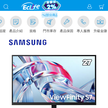
滿千元門市取貨現折1%(部分商品不適用)-請點我看
追蹤
產品介紹
規格
門市庫存
產品保固
專人服務
升級金賺