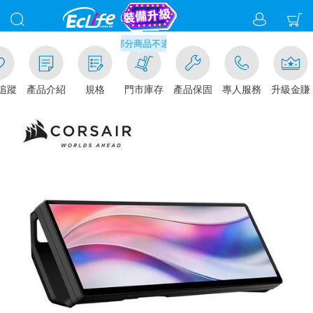
滿千元門市取貨現折1%(部分商品不適用)-請點我看
追蹤
產品介紹
規格
門市庫存
產品保固
專人服務
升級金賺