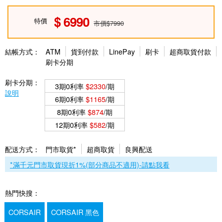
6990
特價
市價$7990
結帳方式：
ATM
貨到付款
LinePay
刷卡
超商取貨付款
刷卡分期
刷卡分期：
3期0利率
$2330
/期
說明
6期0利率
$1165
/期
8期0利率
$874
/期
12期0利率
$582
/期
配送方式：
門市取貨*
超商取貨
良興配送
*滿千元門市取貨現折1%(部分商品不適用)-請點我看
熱門快搜：
CORSAIR
CORSAIR 黑色