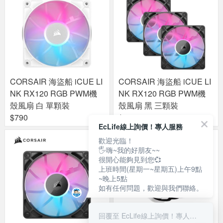
CORSAIR 海盜船 iCUE LI
CORSAIR 海盜船 iCUE LI
NK RX120 RGB PWM機
NK RX120 RGB PWM機
殼風扇 白 單顆裝
殼風扇 黑 三顆裝
$790
$2590
EcLife線上詢價！專人服務
歡迎光臨！
🖐嗨~我的好朋友~~
很開心能夠見到您💞
上班時間(星期一~星期五)上午9點
~晚上5點
如有任何問題，歡迎與我們聯絡。
回覆至 EcLife線上詢價！專人服務