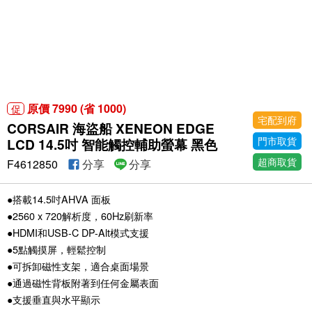
原價 7990 (省 1000)
促
宅配到府
CORSAIR 海盜船 XENEON EDGE
門市取貨
LCD 14.5吋 智能觸控輔助螢幕 黑色
超商取貨
F4612850
分享
分享
●搭載14.5吋AHVA 面板
●2560 x 720解析度，60Hz刷新率
●HDMI和USB-C DP-Alt模式支援
●5點觸摸屏，輕鬆控制
●可拆卸磁性支架，適合桌面場景
●通過磁性背板附著到任何金屬表面
●支援垂直與水平顯示