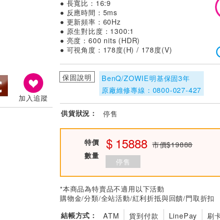
● 長寬比：16:9
● 反應時間：5ms
● 更新頻率：60Hz
● 原生對比度：1300:1
● 亮度：600 nits (HDR)
● 可視角度：178度(H) / 178度(V)
保固說明
BenQ/ZOWIE明基保固3年
原廠維修專線：0800-027-427
加入追蹤
供貨狀況：
停售
15888
特價
市價$19888
數量
停售
*本商品為特賣品不適用以下活動
購物金/分類/全站活動/紅利折抵與回饋/門取折扣
結帳方式：
ATM
貨到付款
LinePay
刷