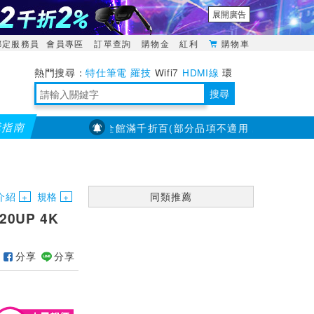
展開廣告
綁定服務員
會員專區
訂單查詢
購物金
紅利
購物車
特仕筆電
羅技
Wifi7
HDMI線
環
境量測
明緯POWER
搜尋
購指南
【PX大通】全館滿千折百(部分品項不適用，滿2千折200...)
靈活多變的分離式設計
TypeC安全電源延長線
日除濕15L，19坪適用
華碩 ROG Falcata 電競鍵盤
WTR-1500C行動無線影音傳輸器
電源百寶袋-你要的這裡通通有
行動電源【BSMI認證專區】
owon電子測量與智能儀器專家
介紹
規格
同類推薦
0UP 4K
分享
分享