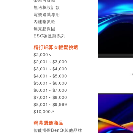
無邊框設計款
電競遊戲專用
內建喇叭款
無亮點保固
ESG碳足跡系列
精打細算☆輕鬆挑選
$2,000↘
$2,001～$3,000
$3,001～$4,000
$4,001～$5,000
$5,001～$6,000
$6,001～$7,000
$7,001～$8,000
$8,001～$9,999
$10,000↗
螢幕週邊商品
智能掛燈BenQ/其他品牌