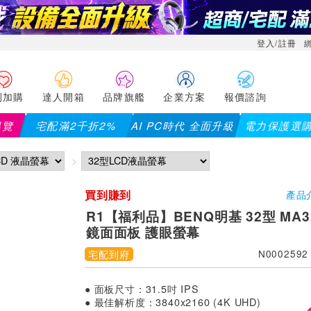
登入/註冊
利加購
達人開箱
品牌旗艦
企業方案
報價諮詢
導覽
宅配滿2千折2%
AI PC時代 全面升級
電力保護選
買到賺到
產品
R1【福利品】BENQ明基 32型 MA32
鏡面面板 護眼螢幕
宅配到府
N0002592
● 面板尺寸：31.5吋 IPS
● 最佳解析度：3840x2160 (4K UHD)