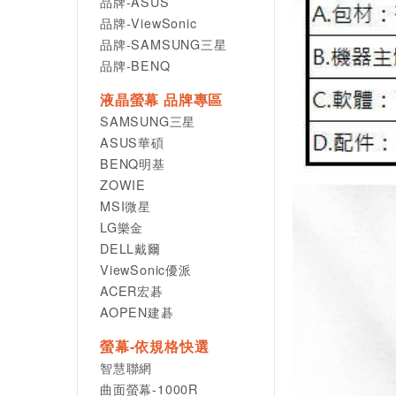
品牌-ASUS
品牌-ViewSonic
品牌-SAMSUNG三星
品牌-BENQ
液晶螢幕 品牌專區
SAMSUNG三星
ASUS華碩
BENQ明基
ZOWIE
MSI微星
LG樂金
DELL戴爾
ViewSonic優派
ACER宏碁
AOPEN建碁
螢幕-依規格快選
智慧聯網
曲面螢幕-1000R