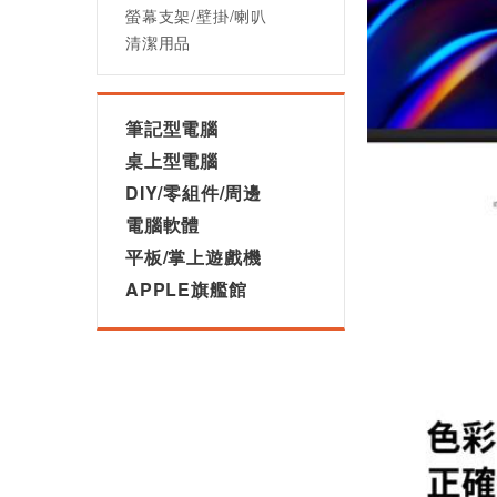
螢幕支架/壁掛/喇叭
清潔用品
筆記型電腦
桌上型電腦
DIY/零組件/周邊
電腦軟體
平板/掌上遊戲機
APPLE旗艦館