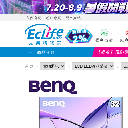
良興官網
粉絲專頁
門市據點
福利出清
紅
【必看】活動
商品分類
首頁