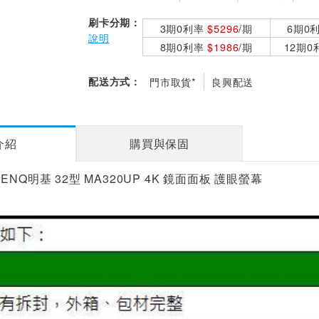
刷卡分期：
3期0利率
$5296
/期
6期0
說明
8期0利率
$1986
/期
12期
配送方式：
門市取貨*
良興配送
介紹
購買與保固
NQ明基 32型 MA320UP 4K 鏡面面板 護眼螢幕