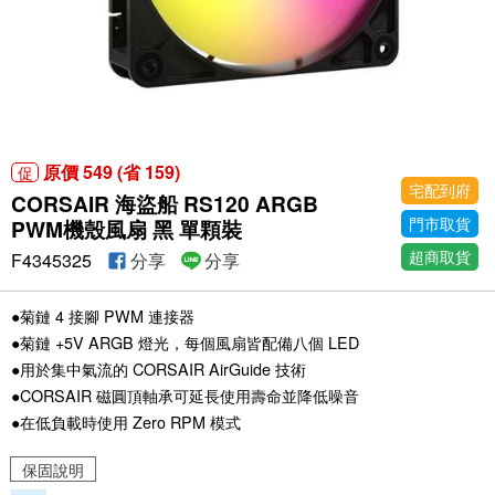
原價 549 (省 159)
促
宅配到府
CORSAIR 海盜船 RS120 ARGB
門市取貨
PWM機殼風扇 黑 單顆裝
超商取貨
F4345325
分享
分享
●菊鏈 4 接腳 PWM 連接器
●菊鏈 +5V ARGB 燈光，每個風扇皆配備八個 LED
●用於集中氣流的 CORSAIR AirGuide 技術
●CORSAIR 磁圓頂軸承可延長使用壽命並降低噪音
●在低負載時使用 Zero RPM 模式
保固說明