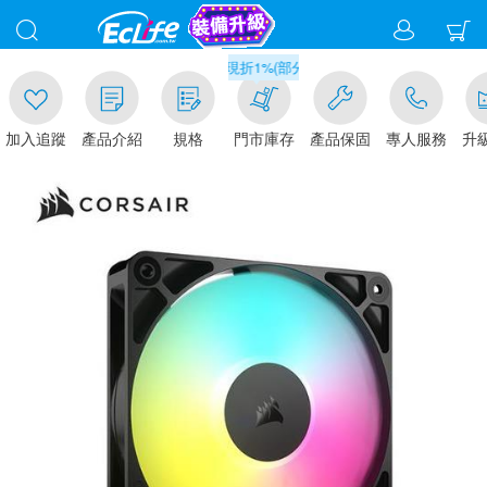
滿千元門市取貨現折1%(部分商品不適用)-請點我看
追蹤
產品介紹
規格
門市庫存
產品保固
專人服務
升級金賺