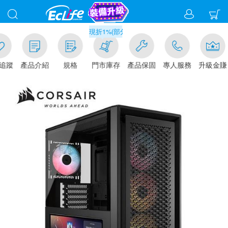
滿千元門市取貨現折1%(部分商品不適用)-請點我看
追蹤
產品介紹
規格
門市庫存
產品保固
專人服務
升級金賺