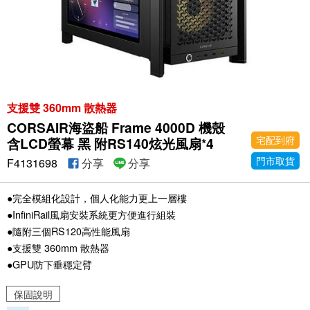
支援雙 360mm 散熱器
CORSAIR海盜船 Frame 4000D 機殼
宅配到府
含LCD螢幕 黑 附RS140炫光風扇*4
門市取貨
F4131698
分享
分享
●完全模組化設計，個人化能力更上一層樓
●InfiniRail風扇安裝系統更方便進行組裝
●隨附三個RS120高性能風扇
●支援雙 360mm 散熱器
●GPU防下垂穩定臂
保固說明