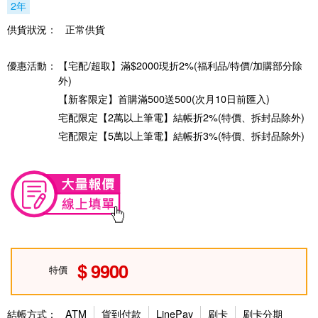
2年
供貨狀況：
正常供貨
優惠活動：
【宅配/超取】滿$2000現折2%(福利品/特價/加購部分除
外)
【新客限定】首購滿500送500(次月10日前匯入)
宅配限定【2萬以上筆電】結帳折2%(特價、拆封品除外)
宅配限定【5萬以上筆電】結帳折3%(特價、拆封品除外)
9900
特價
結帳方式：
ATM
貨到付款
LinePay
刷卡
刷卡分期