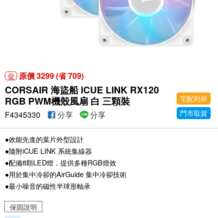
原價 3299 (省 709)
促
CORSAIR 海盜船 iCUE LINK RX120
宅配到府
RGB PWM機殼風扇 白 三顆裝
門市取貨
F4345330
分享
分享
●效能先進的葉片外型設計
●隨附iCUE LINK 系統集線器
●配備8顆LED燈，提供多種RGB燈效
●用於集中冷卻的AirGuide 集中冷卻技術
●最小噪音的磁性半球形軸承
保固說明