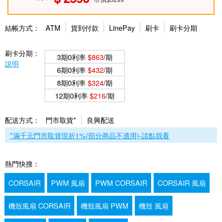
結帳方式：
ATM
貨到付款
LinePay
刷卡
刷卡分期
刷卡分期：
3期0利率
$863
/期
說明
6期0利率
$432
/期
8期0利率
$324
/期
12期0利率
$216
/期
配送方式：
門市取貨*
良興配送
*滿千元門市取貨現折1%(部分商品不適用)-請點我看
熱門快搜：
CORSAIR
PWM 風扇
PWM CORSAIR
CORSAIR 風扇
機殼風扇 CORSAIR
機殼風扇 PWM
機殼 風扇