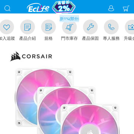
滿千元門市取貨現折1%(部分商品不適用)-請點我看
追蹤
產品介紹
規格
門市庫存
產品保固
專人服務
升級金賺