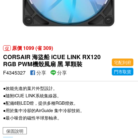
原價 1099 (省 309)
促
CORSAIR 海盜船 iCUE LINK RX120
宅配到府
RGB PWM機殼風扇 黑 單顆裝
門市取貨
F4345327
分享
分享
●效能先進的葉片外型設計。
●隨附iCUE LINK系統集線器。
●配備8顆LED燈，提供多種RGB燈效。
●用於集中冷卻的AirGuide 集中冷卻技術。
●最小噪音的磁性半球形軸承。
保固說明