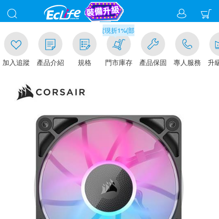
滿千元門市取貨現折1%(部分商品不適用)-請點我看
入追蹤
產品介紹
規格
門市庫存
產品保固
專人服務
升級金