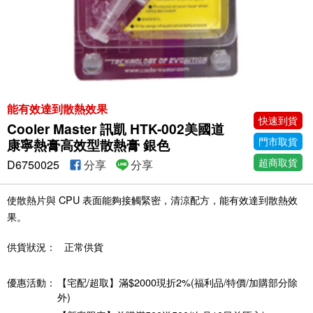
能有效達到散熱效果
快速到貨
Cooler Master 訊凱 HTK-002美國道
門市取貨
康寧熱膏高效型散熱膏 銀色
超商取貨
D6750025
分享
分享
使散熱片與 CPU 表面能夠接觸緊密，清涼配方，能有效達到散熱效
果。
供貨狀況：
正常供貨
優惠活動：
【宅配/超取】滿$2000現折2%(福利品/特價/加購部分除
外)