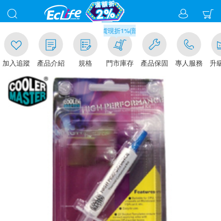
00
滿千元門市取貨現折1%(部分商品不適用)-請點我看
加入追蹤
產品介紹
規格
門市庫存
產品保固
專人服務
升