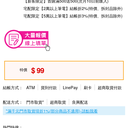
【新客限定】首購滿500送500(次月10日前匯入)
宅配限定【2萬以上筆電】結帳折2%(特價、拆封品除外)
宅配限定【5萬以上筆電】結帳折3%(特價、拆封品除外)
99
特價
結帳方式：
ATM
貨到付款
LinePay
刷卡
超商取貨付款
配送方式：
門市取貨*
超商取貨
良興配送
*滿千元門市取貨現折1%(部分商品不適用)-請點我看
熱門快搜：