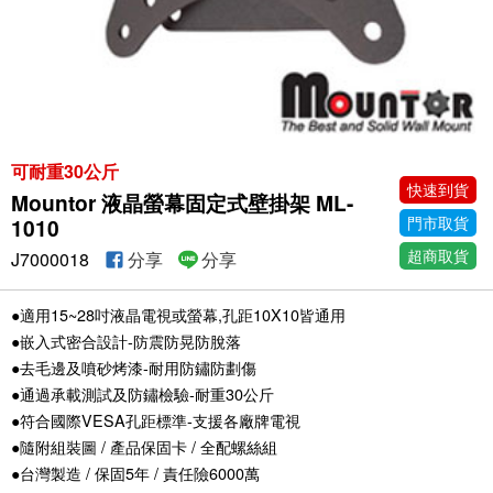
可耐重30公斤
快速到貨
Mountor 液晶螢幕固定式壁掛架 ML-
門市取貨
1010
超商取貨
J7000018
分享
分享
●適用15~28吋液晶電視或螢幕,孔距10X10皆通用
●嵌入式密合設計-防震防晃防脫落
●去毛邊及噴砂烤漆-耐用防鏽防劃傷
●通過承載測試及防鏽檢驗-耐重30公斤
●符合國際VESA孔距標準-支援各廠牌電視
●隨附組裝圖 / 產品保固卡 / 全配螺絲組
●台灣製造 / 保固5年 / 責任險6000萬