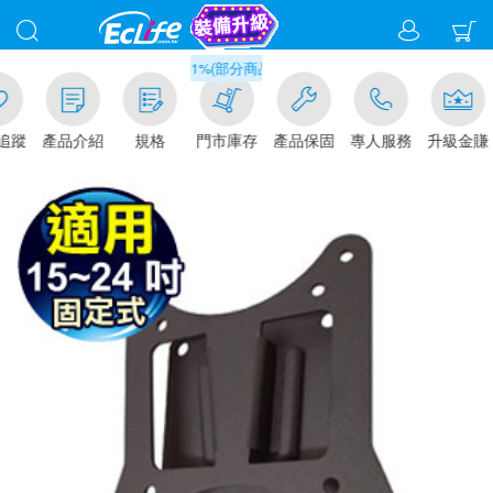
滿千元門市取貨現折1%(部分商品不適用)-請點我看
追蹤
產品介紹
規格
門市庫存
產品保固
專人服務
升級金賺