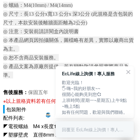
◎
螺絲：
M4(10mm) / M4(14mm)
◎
尺寸：長
公分
寬
公分
深
公分
此規格是含包裝的
13
x
13
x
3
(
尺寸，本款安裝後離牆面距離為
公分
2
)
◎
注意：安裝前請詳閱盒內說明書
◎
本產品網頁因拍攝關係，圖檔略有差異，實際以廠商出貨
為主。
◎
恕不含商品安裝服務。
◎
產品文案為原廠所提供，若有變動敬請參照實際商品為
EcLife線上詢價！專人服務
準。
歡迎光臨！
🖐嗨~我的好朋友~~
售後服務：
保固五年
很開心能夠見到您💞
上班時間(星期一~星期五)上午9點
※以上規格資料若有任何錯誤，以原廠所公佈資料為準。
~晚上5點
包裝附件
如有任何問題，歡迎與我們聯絡。
配件列表:
◤電視螺絲 M4 x長度12mm 4支
回覆至 EcLife線上詢價！專人服務
◤塑膠壁虎 直徑8mm x長度40mm 4支