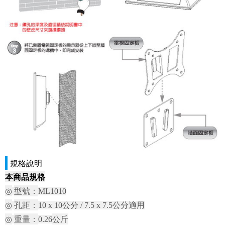
規格說明
本商品規格
◎
型號：
ML1010
◎
孔距：
公分
公分
適用
10 x 10
/ 7.5 x 7.5
◎
重量：
公斤
0.26