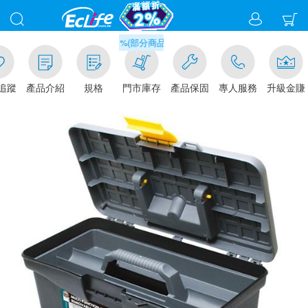
滿千元門市取貨現折1%(部分商品不適用)-請點我看
追蹤
產品介紹
規格
門市庫存
產品保固
專人服務
升級金賺