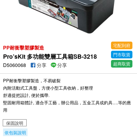
宅配到府
PP耐衝擊塑膠製造
門市取貨
Pro’sKit 多功能雙層工具箱SB-3218
超商取貨
D5060068
分享
分享
PP耐衝擊塑膠製造，不易破裂
內附活動式工具盤，方便小型工具收納，好整理
舒適提把設計, 便於攜帶.
堅固耐用箱體計, 適合手工藝，辦公用品，五金工具或釣具….等的應
用
保固說明
依包裝說明