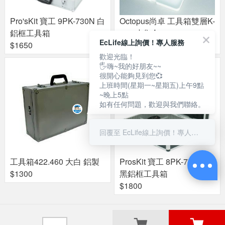
Pro'sKit 寶工 9PK-730N 白
Octopus尚卓 工具箱雙層K-
鋁框工具箱
723 小集合
EcLife線上詢價！專人服務
$1650
$220
歡迎光臨！
🖐嗨~我的好朋友~~
很開心能夠見到您💞
上班時間(星期一~星期五)上午9點
~晚上5點
如有任何問題，歡迎與我們聯絡。
回覆至 EcLife線上詢價！專人服務
工具箱422.460 大白 鋁製
ProsKit 寶工 8PK-750N 大
$1300
黑鋁框工具箱
$1800
關於良興
粉絲專頁
門市據點