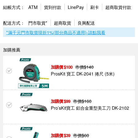
結帳方式：
ATM
貨到付款
LinePay
刷卡
超商取貨付款
配送方式：
門市取貨*
超商取貨
良興配送
*滿千元門市取貨現折1%(部分商品不適用)-請點我看
加購推薦
市價$
140
100
ProsKit 寶工 DK-2041 捲尺 (5米)
市價$
160
99
Pro’sKit寶工 鋁合金重型美工刀 DK-2102
市價$
60
39