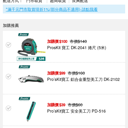
配送方式：
門市取貨*
超商取貨
良興配送
*滿千元門市取貨現折1%(部分商品不適用)-請點我看
加購推薦
市價$
140
100
ProsKit 寶工 DK-2041 捲尺 (5米)
市價$
160
99
Pro’sKit寶工 鋁合金重型美工刀 DK-2102
市價$
60
39
Pro’sKit寶工 安全美工刀 PD-516