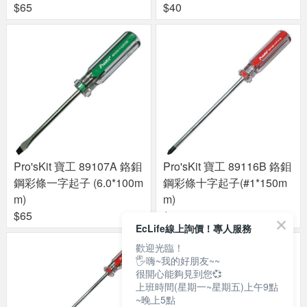
$65
$40
Pro'sKit 寶工 89107A 鉻鉬
Pro'sKit 寶工 89116B 鉻鉬
鋼彩條一字起子 (6.0*100m
鋼彩條十字起子(#1*150m
m)
m)
$65
$60
EcLife線上詢價！專人服務
歡迎光臨！
🖐嗨~我的好朋友~~
很開心能夠見到您💞
上班時間(星期一~星期五)上午9點
~晚上5點