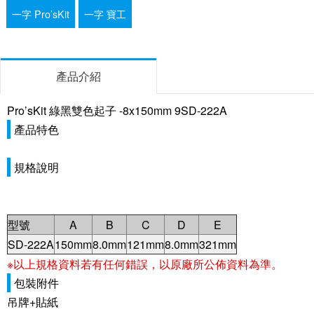
一字 Pro’sKit
一字 寶工
產品介紹
Pro’sKit 綠黑雙色起子 -8x150mm 9SD-222A
產品特色
規格說明
型號
A
B
C
D
E
SD-222A
150mm
8.0mm
121mm
8.0mm
321mm
※以上規格資料若有任何錯誤，以原廠所公佈資料為準。
包裝附件
吊牌+貼紙