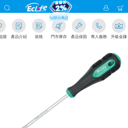
滿千元門市取貨現折1%(部分商品不適用)-請點我看
追蹤
產品介紹
規格
門市庫存
產品保固
專人服務
升級金賺