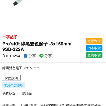
一字起子
宅配到府
Pro’sKit 綠黑雙色起子 -8x150mm
門市取貨
9SD-222A
超商取貨
D1010254
分享
分享
綠黑雙色起子 -8x150mm
保固說明
依照包裝說明
供貨狀況：
客訂品
優惠活動：
【宅配/超取】滿$2000現折2%(福利品/特價/加購部分除