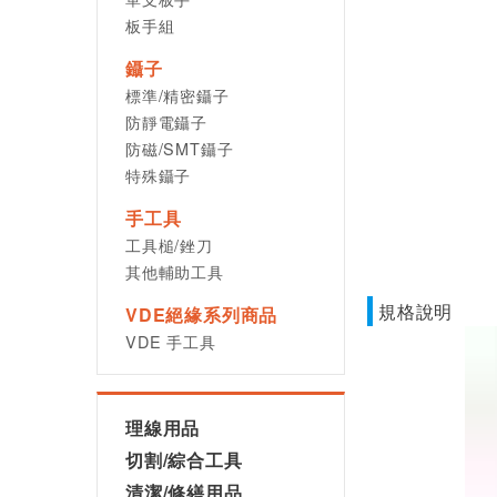
板手組
鑷子
標準/精密鑷子
防靜電鑷子
防磁/SMT鑷子
特殊鑷子
手工具
工具槌/銼刀
其他輔助工具
規格說明
VDE絕緣系列商品
VDE 手工具
理線用品
切割/綜合工具
清潔/修繕用品