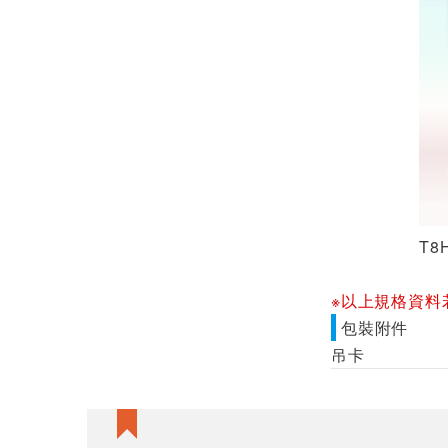
T8H
※以上規格資料
包裝附件
吊卡