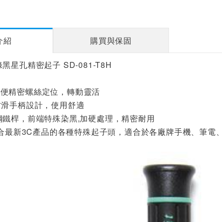
介紹
購買與保固
工 綠黑星孔精密起子 SD-081-T8H
方便精密螺絲定位，轉動靈活
防滑手柄設計，使用舒適
鋼鐵桿，前端特殊染黑,加硬處理，精密耐用
集合最新3C產品的各種特殊起子頭，適合於各廠牌手機、筆電、遊
。