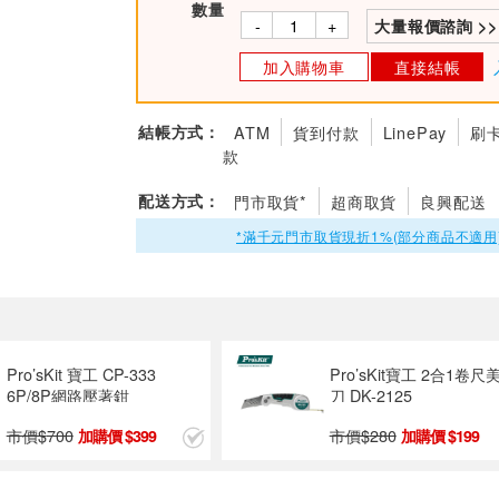
數量
-
+
大量報價諮詢 >>
加入購物車
直接結帳
結帳方式：
ATM
貨到付款
LinePay
刷
款
配送方式：
門市取貨*
超商取貨
良興配送
*滿千元門市取貨現折1%(部分商品不適用
Pro’sKit 寶工 CP-333
Pro’sKit寶工 2合1卷尺
6P/8P網路壓著鉗
刀 DK-2125
市價$
700
市價$
280
399
199