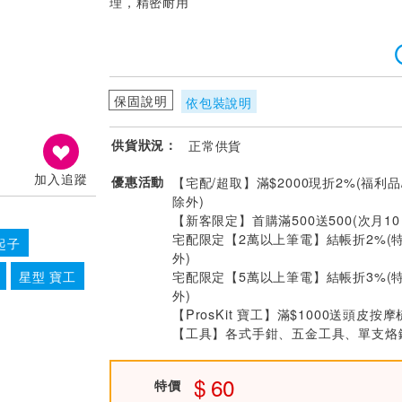
理，精密耐用
保固說明
依包裝說明
供貨狀況：
正常供貨
加入追蹤
優惠活動
【宅配/超取】滿$2000現折2%(福利品
除外)
【新客限定】首購滿500送500(次月1
宅配限定【2萬以上筆電】結帳折2%(
起子
外)
宅配限定【5萬以上筆電】結帳折3%(
星型 寶工
外)
【ProsKit 寶工】滿$1000送頭皮按摩
【工具】各式手鉗、五金工具、單支烙鐵
60
特價