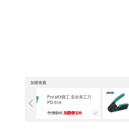
加購推薦
合金重型美
Pro’sKit寶工 安全美工刀
PD-516
市價$
60
9
39