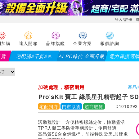
登入/註冊
利加購
達人開箱
品牌旗艦
企業方案
報價諮詢
導覽
宅配滿2千折2%
AI PC時代 全面升級
電力保護選
加硬處理，精密耐用
產品
Pro’sKit 寶工 綠黑星孔精密起子 SD-
宅配到府
門市取貨
超商取貨
D1010292
活動蓋設計，方便精密螺絲定位，轉動靈活
TPR人體工學防滑手柄設計，使用舒適
高品質S2合金鋼鐵桿，前端特殊染黑,加硬處