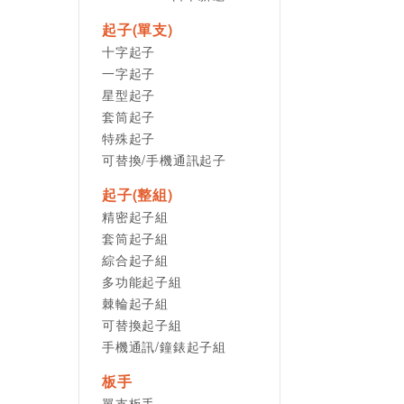
起子(單支)
十字起子
一字起子
星型起子
套筒起子
特殊起子
可替換/手機通訊起子
起子(整組)
精密起子組
套筒起子組
綜合起子組
多功能起子組
棘輪起子組
可替換起子組
手機通訊/鐘錶起子組
板手
單支板手