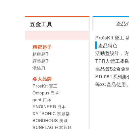
五金工具
產品
Pro’sKit 寶
產品特色
精密起子
活動蓋設計，
精密起子
調整起子
TPR人體工學
螺絲刀
高品質S2合金
SD-081系列
各大品牌
等3C產品使用
ProsKit 寶工
Octopus 尚卓
goot 日本
ENGINEER 日本
XYTRONIC 賽威樂
BONDHOUS 美國
SUNFLAG 日本新龜