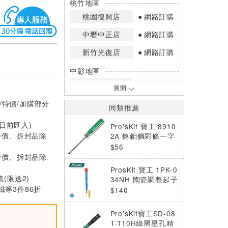
桃竹地區
桃園復興店
網路訂購
中壢中正店
網路訂購
新竹光復店
網路訂購
中彰地區
台中英才店
網路訂購
展開
/特價/加購部分
嘉南地區
同類推薦
高雄中華店
網路訂購
0日前匯入)
Pro'sKit 寶工 8910
特價、拆封品除
高雄鳳山店
網路訂購
2A 鉻鉬鋼彩條一字
起子(5.0*75mm)
$56
*庫存數量：網路訂購(0)、少量庫存
特價、拆封品除
(1~2)、現貨充足(3以上)。
ProsKit 寶工 1PK-0
*門市庫存以店內實際數量為準，可使
梳(限送2)
34NH 陶瓷調整起子
用專人服務或撥打門市電話洽詢。
等3件86折
(+ PH1.7)
$140
Pro’sKit寶工SD-08
1-T10H綠黑星孔精