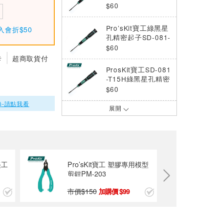
密起子
$60
Pro’sKit寶工綠黑星
入會折$50
孔精密起子SD-081-
T9H
$60
卡
超商取貨付
ProsKit寶工SD-081
-T15H綠黑星孔精密
起子
$60
)-請點我看
展開
ProsKit寶工SD-081
-T5H綠黑星孔精密
起子
$60
ProsKit寶工SD-081
-T7H綠黑星孔精密
美工
Pro’sKit寶工 塑膠專用模型
起子
$60
剪鉗PM-203
市價$
150
99
ProsKit寶工6PCS
星型精密起子組(彩
盒裝)
$160