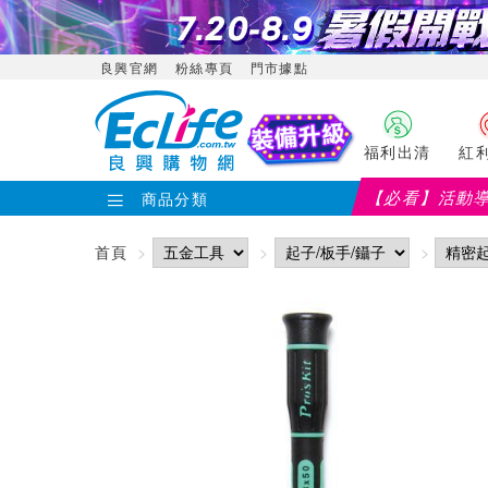
良興官網
粉絲專頁
門市據點
福利出清
紅
【必看】活動
商品分類
首頁