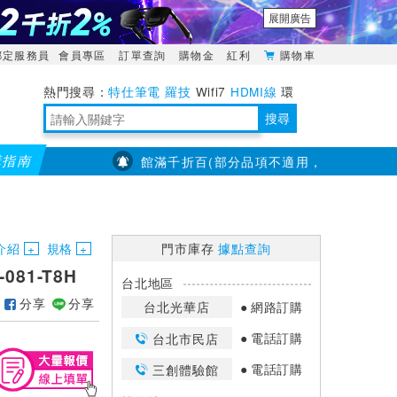
展開廣告
綁定服務員
會員專區
訂單查詢
購物金
紅利
購物車
特仕筆電
羅技
Wifi7
HDMI線
環
境量測
明緯POWER
搜尋
購指南
【PX大通】全館滿千折百(部分品項不適用，滿2千折200...)
靈活多變的分離式設計
TypeC安全電源延長線
日除濕15L，19坪適用
華碩 ROG Falcata 電競鍵盤
WTR-1500C行動無線影音傳輸器
電源百寶袋-你要的這裡通通有
行動電源【BSMI認證專區】
owon電子測量與智能儀器專家
介紹
規格
門市庫存
據點查詢
081-T8H
台北地區
分享
分享
台北光華店
網路訂購
電話訂購
台北市民店
電話訂購
三創體驗館