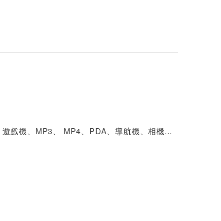
ProsKit寶工綠黑十
字精密起子SD-081-
P6
$60
Pro’sKit 寶工 SD-0
81-P2 綠黑十字精
密起子
$60
戲機、MP3、 MP4、PDA、導航機、相機...