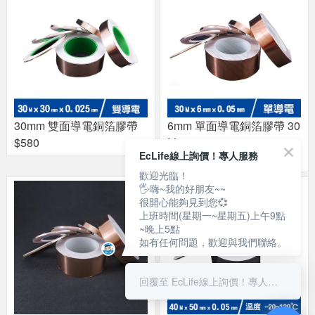
30mm 雙面導電銅箔膠帶
6mm 單面導電銅箔膠帶 30
$580
M
EcLife線上詢價！專人服務
$100
歡迎光臨！
🖐嗨~我的好朋友~~
很開心能夠見到您💞
上班時間(星期一~星期五)上午9點
~晚上5點
如有任何問題，歡迎與我們聯絡。
回覆至 EcLife線上詢價！專人服務