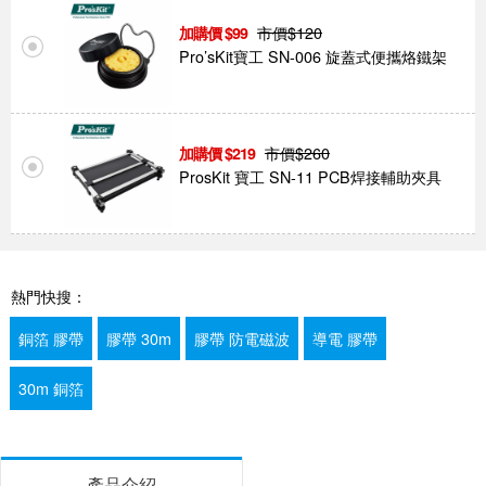
市價$
120
99
Pro’sKit寶工 SN-006 旋蓋式便攜烙鐵架
市價$
260
219
ProsKit 寶工 SN-11 PCB焊接輔助夾具
熱門快搜：
銅箔 膠帶
膠帶 30m
膠帶 防電磁波
導電 膠帶
30m 銅箔
產品介紹