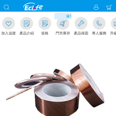
00
滿千元門市取貨現折1%(部分商品不
加入追蹤
產品介紹
規格
門市庫存
產品保固
專人服務
升