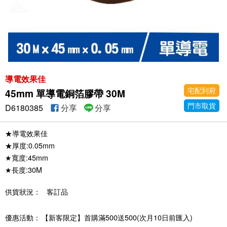
導電效果佳
宅配到府
45mm 單導電銅箔膠帶 30M
門市取貨
D6180385
分享
分享
★導電效果佳
★厚度:0.05mm
★寬度:45mm
★長度:30M
供貨狀況：
客訂品
優惠活動：
【新客限定】首購滿500送500(次月10日前匯入)