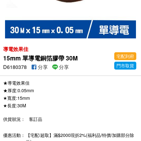
導電效果佳
宅配到府
15mm 單導電銅箔膠帶 30M
門市取貨
D6180378
分享
分享
★導電效果佳
★厚度:0.05mm
★寬度:15mm
★長度:30M
供貨狀況：
客訂品
優惠活動：
【宅配/超取】滿$2000現折2%(福利品/特價/加購部分除