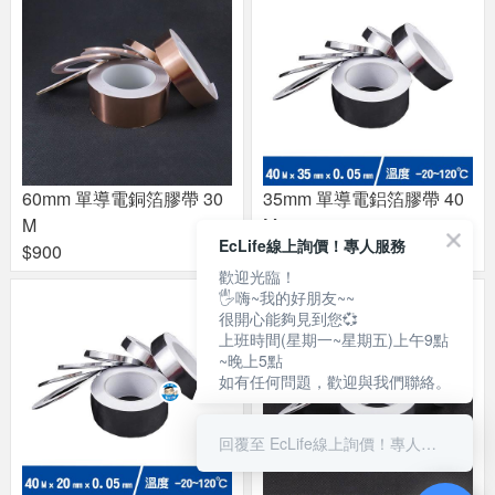
60mm 單導電銅箔膠帶 30
35mm 單導電鋁箔膠帶 40
M
M
EcLife線上詢價！專人服務
$900
$200
歡迎光臨！
🖐嗨~我的好朋友~~
很開心能夠見到您💞
上班時間(星期一~星期五)上午9點
~晚上5點
如有任何問題，歡迎與我們聯絡。
回覆至 EcLife線上詢價！專人服務