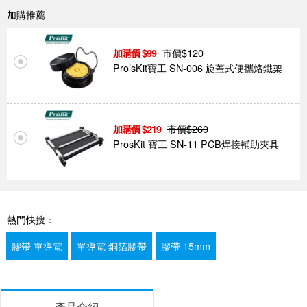
加購推薦
市價$
120
99
Pro’sKit寶工 SN-006 旋蓋式便攜烙鐵架
市價$
260
219
ProsKit 寶工 SN-11 PCB焊接輔助夾具
熱門快搜：
膠帶 單導電
單導電 銅箔膠帶
膠帶 15mm
產品介紹