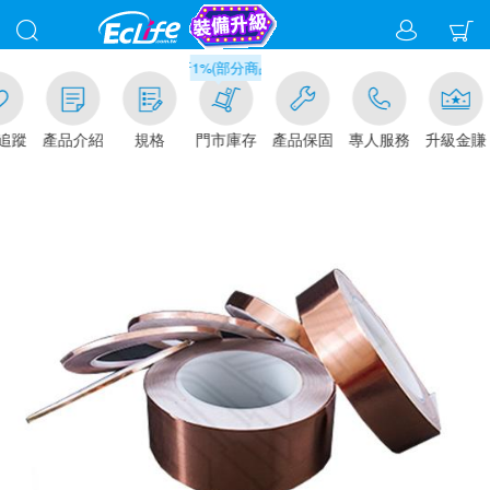
滿千元門市取貨現折1%(部分商品不適用)-請點我看
追蹤
產品介紹
規格
門市庫存
產品保固
專人服務
升級金賺