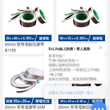
60mm 雙導電銅箔膠帶
25mm 雙導電銅箔膠帶
EcLife線上詢價！專人服務
$1150
$540
歡迎光臨！
🖐嗨~我的好朋友~~
很開心能夠見到您💞
上班時間(星期一~星期五)上午9點
~晚上5點
如有任何問題，歡迎與我們聯絡。
回覆至 EcLife線上詢價！專人服務
20mm 單導電膠帶 20M
20mm 單導電銅箔膠帶 30