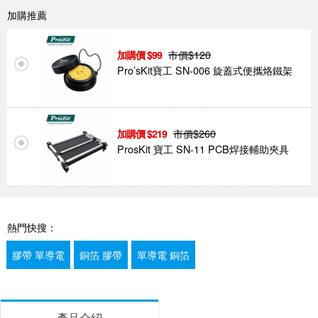
加購推薦
市價$
120
99
Pro’sKit寶工 SN-006 旋蓋式便攜烙鐵架
市價$
260
219
ProsKit 寶工 SN-11 PCB焊接輔助夾具
熱門快搜：
膠帶 單導電
銅箔 膠帶
單導電 銅箔
產品介紹