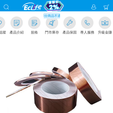
滿千元門市取貨現折1%(部分商品不適用)-請點我看
追蹤
產品介紹
規格
門市庫存
產品保固
專人服務
升級金賺