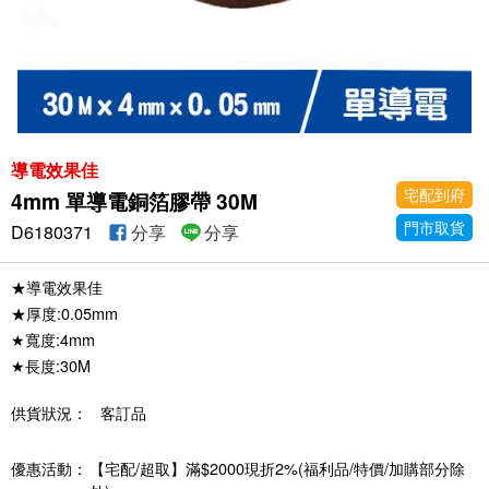
導電效果佳
宅配到府
4mm 單導電銅箔膠帶 30M
門市取貨
D6180371
分享
分享
★導電效果佳
★厚度:0.05mm
★寬度:4mm
★長度:30M
供貨狀況：
客訂品
優惠活動：
【宅配/超取】滿$2000現折2%(福利品/特價/加購部分除