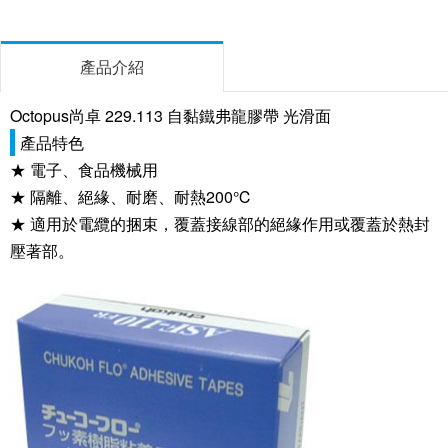
產品介紹
Octopus尚卓 229.113 自黏鐵弗龍膠帶 光滑面
產品特色
★ 電子、食品機械用
★ 隔離、絕緣、耐磨、耐熱200℃
★ 適用於電纜的捆束，覆蓋接線部的絕緣作用或覆蓋於熱封
壓著部。