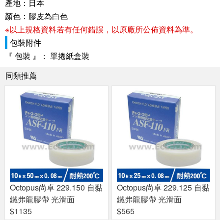
產地：日本
顏色：膠皮為白色
※以上規格資料若有任何錯誤，以原廠所公佈資料為準。
包裝附件
『 包裝 』： 單捲紙盒裝
同類推薦
Octopus尚卓 229.150 自黏
Octopus尚卓 229.125 自黏
鐵弗龍膠帶 光滑面
鐵弗龍膠帶 光滑面
$1135
$565