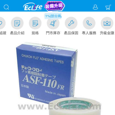
滿千元門市取貨現折1%(部分商品不適用)-請點我看
追蹤
產品介紹
規格
門市庫存
產品保固
專人服務
升級金賺