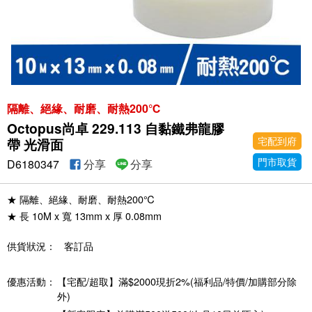
隔離、絕緣、耐磨、耐熱200℃
Octopus尚卓 229.113 自黏鐵弗龍膠
宅配到府
帶 光滑面
門市取貨
D6180347
分享
分享
★ 隔離、絕緣、耐磨、耐熱200℃
★ 長 10M x 寬 13mm x 厚 0.08mm
供貨狀況：
客訂品
優惠活動：
【宅配/超取】滿$2000現折2%(福利品/特價/加購部分除
外)