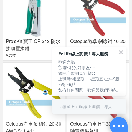
Pro'sKit 寶工 CP-313 防水
Octopus尚卓 剝線鉗 10-20
接頭壓接鉗
AWG 511.412
EcLife線上詢價！專人服務
$720
$225
歡迎光臨！
🖐嗨~我的好朋友~~
很開心能夠見到您💞
上班時間(星期一~星期五)上午9點
~晚上5點
如有任何問題，歡迎與我們聯絡。
回覆至 EcLife線上詢價！專人服務
Octopus尚卓 剝線鉗 20-30
Octopus尚卓 HT-336C 同
AWG 511.411
軸電纜壓著鉗