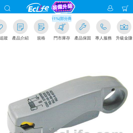
滿千元門市取貨現折1%(部分商品不適用)-請點我看
追蹤
產品介紹
規格
門市庫存
產品保固
專人服務
升級金賺