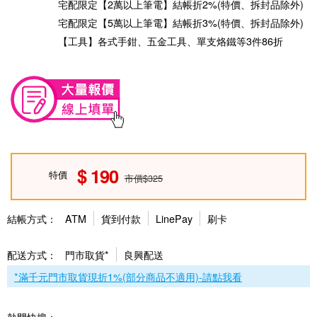
宅配限定【2萬以上筆電】結帳折2%(特價、拆封品除外)
宅配限定【5萬以上筆電】結帳折3%(特價、拆封品除外)
【工具】各式手鉗、五金工具、單支烙鐵等3件86折
190
特價
市價$325
結帳方式：
ATM
貨到付款
LinePay
刷卡
配送方式：
門市取貨*
良興配送
*滿千元門市取貨現折1%(部分商品不適用)-請點我看
熱門快搜：