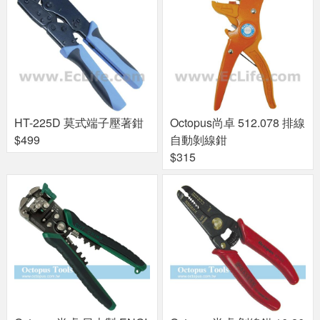
HT-225D 莫式端子壓著鉗
Octopus尚卓 512.078 排線
$499
自動剝線鉗
$315