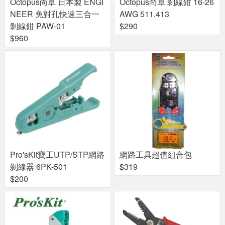
Octopus尚卓 日本製 ENGI
Octopus尚卓 剝線鉗 16-26
NEER 免對孔快速三合一
AWG 511.413
剝線鉗 PAW-01
$290
$960
Pro'sKit寶工UTP/STP網路
網路工具超值組合包
剝線器 6PK-501
$319
$200