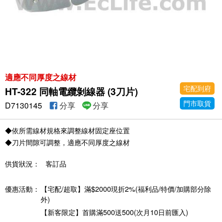
適應不同厚度之線材
宅配到府
HT-322 同軸電纜剝線器 (3刀片)
門市取貨
D7130145
分享
分享
◆依所需線材規格來調整線材固定座位置
◆刀片間隙可調整，適應不同厚度之線材
供貨狀況：
客訂品
優惠活動：
【宅配/超取】滿$2000現折2%(福利品/特價/加購部分除
外)
【新客限定】首購滿500送500(次月10日前匯入)