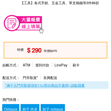
【工具】各式手鉗、五金工具、單支烙鐵等3件86折
290
特價
市價$475
結帳方式：
ATM
貨到付款
LinePay
刷卡
配送方式：
門市取貨*
良興配送
*滿千元門市取貨現折1%(部分商品不適用)-請點我看
熱門快搜：
Octopus
鉗子 尚卓
鉗子 octopus