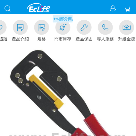
滿千元門市取貨現折1%(部分商品不適用)-請點我看
追蹤
產品介紹
規格
門市庫存
產品保固
專人服務
升級金賺