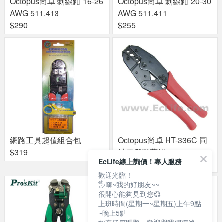
Octopus尚卓 剝線鉗 16-26
Octopus尚卓 剝線鉗 20-30
AWG 511.413
AWG 511.411
$290
$255
網路工具超值組合包
Octopus尚卓 HT-336C 同
$319
軸電纜壓著鉗
EcLife線上詢價！專人服務
$490
歡迎光臨！
🖐嗨~我的好朋友~~
很開心能夠見到您💞
上班時間(星期一~星期五)上午9點
~晚上5點