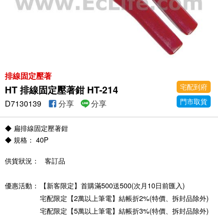
排線固定壓著
宅配到府
HT 排線固定壓著鉗 HT-214
門市取貨
D7130139
分享
分享
◆ 扁排線固定壓著鉗
◆ 規格： 40P
供貨狀況：
客訂品
優惠活動：
【新客限定】首購滿500送500(次月10日前匯入)
宅配限定【2萬以上筆電】結帳折2%(特價、拆封品除外)
宅配限定【5萬以上筆電】結帳折3%(特價、拆封品除外)