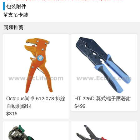
包裝附件
單支吊卡裝
同類推薦
Octopus尚卓 512.078 排線
HT-225D 莫式端子壓著鉗
自動剝線鉗
$499
$315