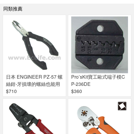
同類推薦
日本 ENGINEER PZ-57 螺
Pro’sKit寶工歐式端子模C
絲鉗-牙損壞的螺絲也能用
P-236DE
$710
$360