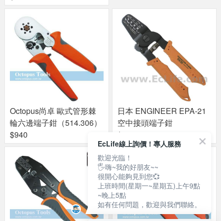
Octopus尚卓 歐式管形棘
日本 ENGINEER EPA-21
輪六邊端子鉗（514.306）
空中接頭端子鉗
$940
$1820
EcLife線上詢價！專人服務
歡迎光臨！
🖐嗨~我的好朋友~~
很開心能夠見到您💞
上班時間(星期一~星期五)上午9點
~晚上5點
如有任何問題，歡迎與我們聯絡。