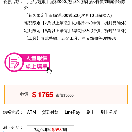
優惠活動：
【宅配/超取】滿$2000現折2%(福利品/特價/加購部分除
外)
【新客限定】首購滿500送500(次月10日前匯入)
宅配限定【2萬以上筆電】結帳折2%(特價、拆封品除外)
宅配限定【5萬以上筆電】結帳折3%(特價、拆封品除外)
【工具】各式手鉗、五金工具、單支烙鐵等3件86折
1765
特價
市價$3000
結帳方式：
ATM
貨到付款
LinePay
刷卡
刷卡分期
刷卡分期：
3期0利率
$588
/期