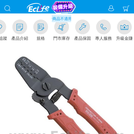
滿千元門市取貨現折1%(部分商品不適用)-請點我看
追蹤
產品介紹
規格
門市庫存
產品保固
專人服務
升級金賺