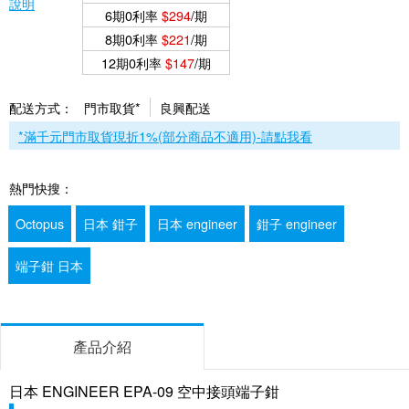
說明
6期0利率
$294
/期
8期0利率
$221
/期
12期0利率
$147
/期
配送方式：
門市取貨*
良興配送
*滿千元門市取貨現折1%(部分商品不適用)-請點我看
熱門快搜：
Octopus
日本 鉗子
日本 engineer
鉗子 engineer
端子鉗 日本
產品介紹
日本 ENGINEER EPA-09 空中接頭端子鉗