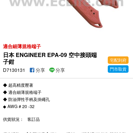
適合細薄規格端子
日本 ENGINEER EPA-09 空中接頭端
宅配到府
子鉗
門市取貨
D7130131
分享
分享
◆ 超高精度壓著
◆ 適合細薄規格端子
◆ 防油彈性手柄及掛繩孔
◆ AWG # 20 -32
供貨狀況：
客訂品