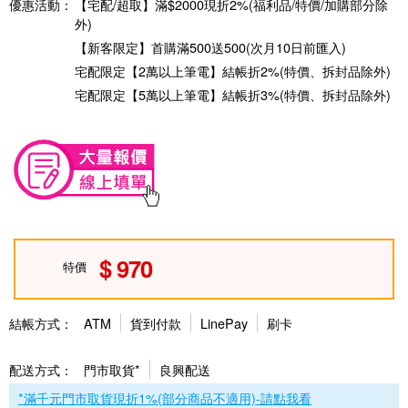
優惠活動：
【宅配/超取】滿$2000現折2%(福利品/特價/加購部分除
外)
【新客限定】首購滿500送500(次月10日前匯入)
宅配限定【2萬以上筆電】結帳折2%(特價、拆封品除外)
宅配限定【5萬以上筆電】結帳折3%(特價、拆封品除外)
970
特價
結帳方式：
ATM
貨到付款
LinePay
刷卡
配送方式：
門市取貨*
良興配送
*滿千元門市取貨現折1%(部分商品不適用)-請點我看