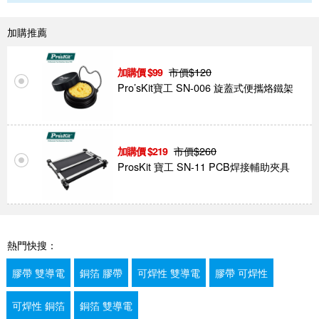
加購推薦
市價$
120
99
Pro’sKit寶工 SN-006 旋蓋式便攜烙鐵架
市價$
260
219
ProsKit 寶工 SN-11 PCB焊接輔助夾具
熱門快搜：
膠帶 雙導電
銅箔 膠帶
可焊性 雙導電
膠帶 可焊性
可焊性 銅箔
銅箔 雙導電