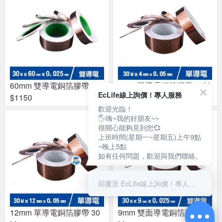
60mm 雙導電銅箔膠帶
4mm 單導電銅箔膠帶 30M
EcLife線上詢價！專人服務
$1150
$75
歡迎光臨！
🖐嗨~我的好朋友~~
很開心能夠見到您💞
上班時間(星期一~星期五)上午9點
~晚上5點
如有任何問題，歡迎與我們聯絡。
回覆至 EcLife線上詢價！專人服務
12mm 單導電銅箔膠帶 30
9mm 雙面導電銅箔膠帶 30