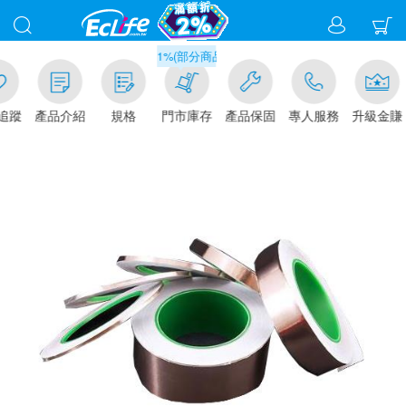
滿千元門市取貨現折1%(部分商品不適用)-請點我看
追蹤
產品介紹
規格
門市庫存
產品保固
專人服務
升級金賺