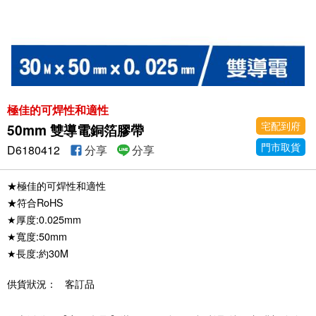
極佳的可焊性和適性
宅配到府
50mm 雙導電銅箔膠帶
門市取貨
D6180412
分享
分享
★極佳的可焊性和適性
★符合RoHS
★厚度:0.025mm
★寬度:50mm
★長度:約30M
供貨狀況：
客訂品