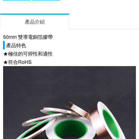
產品介紹
50mm 雙導電銅箔膠帶
產品特色
★極佳的可焊性和適性
★符合RoHS