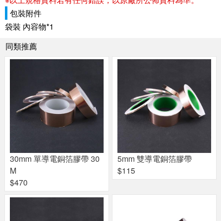
包裝附件
袋裝 內容物*1
同類推薦
30mm 單導電銅箔膠帶 30
5mm 雙導電銅箔膠帶
M
$115
$470