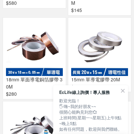
$580
M
$145
18mm 單面導電銅箔膠帶 3
15mm 單導電膠帶 20M
0M
$260
EcLife線上詢價！專人服務
$280
歡迎光臨！
🖐嗨~我的好朋友~~
很開心能夠見到您💞
上班時間(星期一~星期五)上午9點
~晚上5點
如有任何問題，歡迎與我們聯絡。