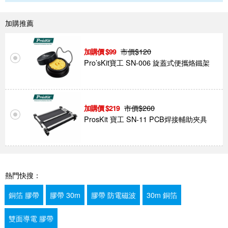
加購推薦
市價$
120
99
Pro’sKit寶工 SN-006 旋蓋式便攜烙鐵架
市價$
260
219
ProsKit 寶工 SN-11 PCB焊接輔助夾具
熱門快搜：
銅箔 膠帶
膠帶 30m
膠帶 防電磁波
30m 銅箔
雙面導電 膠帶