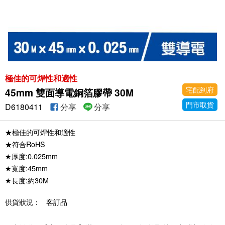
極佳的可焊性和適性
宅配到府
45mm 雙面導電銅箔膠帶 30M
門市取貨
D6180411
分享
分享
★極佳的可焊性和適性
★符合RoHS
★厚度:0.025mm
★寬度:45mm
★長度:約30M
供貨狀況：
客訂品