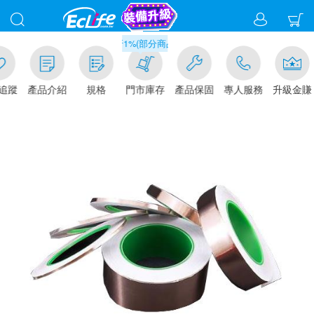
滿千元門市取貨現折1%(部分商品不適用)-請點我看
追蹤
產品介紹
規格
門市庫存
產品保固
專人服務
升級金賺