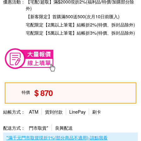
優惠活動：
【宅配/超取】滿$2000現折2%(福利品/特價/加購部分除
外)
【新客限定】首購滿500送500(次月10日前匯入)
宅配限定【2萬以上筆電】結帳折2%(特價、拆封品除外)
宅配限定【5萬以上筆電】結帳折3%(特價、拆封品除外)
870
特價
結帳方式：
ATM
貨到付款
LinePay
刷卡
配送方式：
門市取貨*
良興配送
*滿千元門市取貨現折1%(部分商品不適用)-請點我看