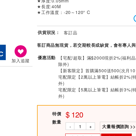
★厚度:0.05mm
★長度:40M
★工作溫度：-20～120° C
供貨狀況：
客訂品
客訂商品無現貨，若交期較長或缺貨，會有專人與
優惠活動
【宅配/超取】滿$2000現折2%(福利品
加入追蹤
除外)
【新客限定】首購滿500送500(次月1
宅配限定【2萬以上筆電】結帳折2%(
外)
宅配限定【5萬以上筆電】結帳折3%(
外)
120
特價
數量
-
+
大量報價諮詢 >>