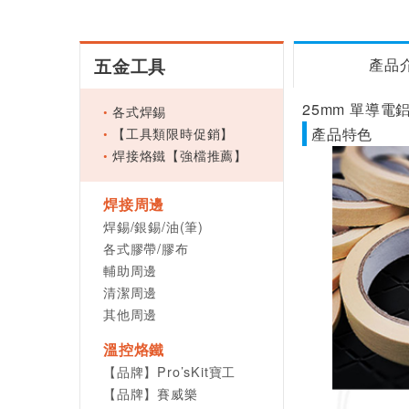
五金工具
產品
25mm 單導電鋁
各式焊錫
【工具類限時促銷】
產品特色
焊接烙鐵【強檔推薦】
焊接周邊
焊錫/銀錫/油(筆)
各式膠帶/膠布
輔助周邊
清潔周邊
其他周邊
溫控烙鐵
【品牌】Pro’sKit寶工
【品牌】賽威樂