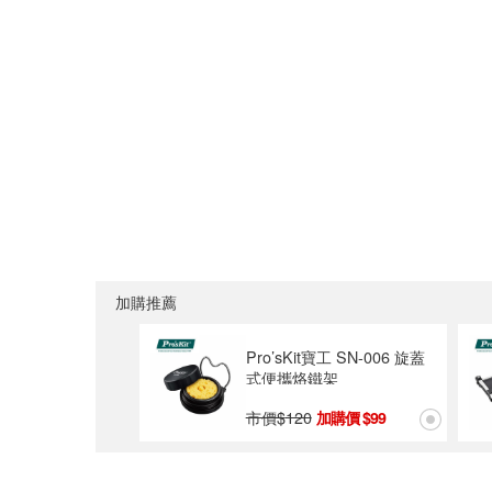
加購推薦
Pro’sKit寶工 SN-006 旋蓋
式便攜烙鐵架
市價$
120
99