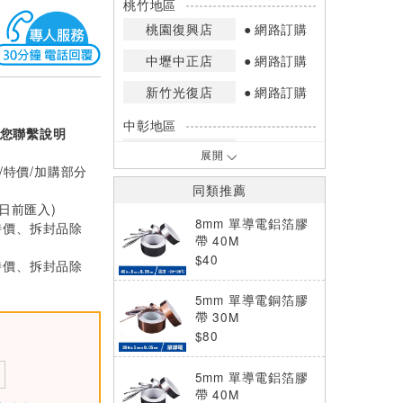
桃竹地區
桃園復興店
網路訂購
中壢中正店
網路訂購
新竹光復店
網路訂購
中彰地區
您聯繫說明
台中英才店
網路訂購
展開
/特價/加購部分
嘉南地區
同類推薦
高雄中華店
網路訂購
0日前匯入)
8mm 單導電鋁箔膠
特價、拆封品除
高雄鳳山店
網路訂購
帶 40M
$40
特價、拆封品除
*庫存數量：網路訂購(0)、少量庫存
(1~2)、現貨充足(3以上)。
5mm 單導電銅箔膠
*門市庫存以店內實際數量為準，可使
帶 30M
用專人服務或撥打門市電話洽詢。
$80
5mm 單導電鋁箔膠
帶 40M