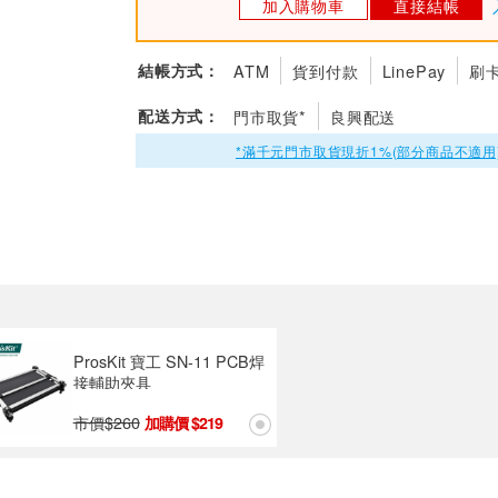
加入購物車
直接結帳
結帳方式：
ATM
貨到付款
LinePay
刷
配送方式：
門市取貨*
良興配送
*滿千元門市取貨現折1%(部分商品不適用
ProsKit 寶工 SN-11 PCB焊
接輔助夾具
市價$
260
219