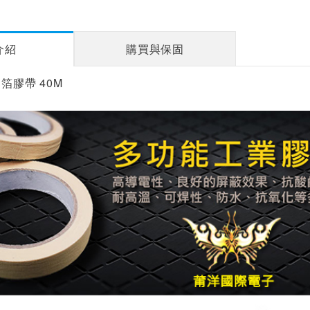
介紹
購買與保固
箔膠帶 40M