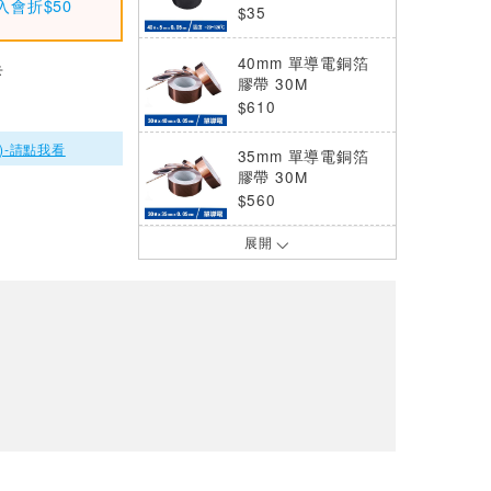
入會折$50
$35
40mm 單導電銅箔
卡
膠帶 30M
$610
)-請點我看
35mm 單導電銅箔
膠帶 30M
$560
展開
60mm 單導電銅箔
膠帶 30M
$900
10mm 單導電鋁箔
膠帶 40M
$50
8mm 單導電銅箔膠
帶 30M
$120