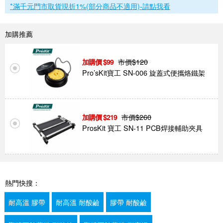
*滿千元門市取貨現折1%(部分商品不適用)-請點我看
加購推薦
市價$
120
99
Pro’sKit寶工 SN-006 旋蓋式便攜烙鐵架
市價$
260
219
ProsKit 寶工 SN-11 PCB焊接輔助夾具
熱門快搜：
耐高溫 膠帶
耐高溫 耐酸鹼
膠帶 耐酸鹼