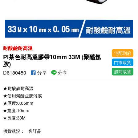
耐酸鹼耐高溫
宅配到府
PI茶色耐高溫膠帶10mm 33M (聚醯氬
門市取貨
胺)
超商取貨
D6180450
分享
分享
★耐酸鹼耐高溫
★使用聚醯亞胺薄膜
★厚度:0.05mm
★寬度:10mm
★長度:33M
供貨狀況：
客訂品