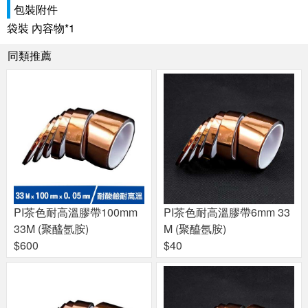
包裝附件
袋裝 內容物*1
同類推薦
PI茶色耐高溫膠帶100mm
PI茶色耐高溫膠帶6mm 33
33M (聚醯氬胺)
M (聚醯氬胺)
$600
$40