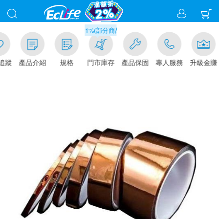
滿千元門市取貨現折1%(部分商品不適用)-請點我看
追蹤
產品介紹
規格
門市庫存
產品保固
專人服務
升級金賺