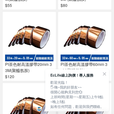
$55
$80
PI茶色耐高溫膠帶20mm 3
PI茶色耐高溫膠帶60mm 3
3M(聚醯氬胺)
3M(聚醯氬胺)
EcLife線上詢價！專人服務
$120
$350
歡迎光臨！
🖐嗨~我的好朋友~~
很開心能夠見到您💞
上班時間(星期一~星期五)上午9點
~晚上5點
如有任何問題，歡迎與我們聯絡。