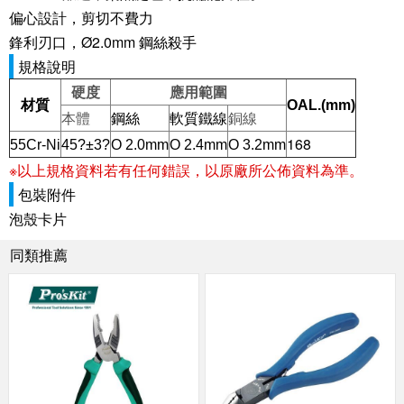
偏心設計，剪切不費力
鋒利刃口，Ø2.0mm 鋼絲殺手
規格說明
硬度
應用範圍
材質
OAL.(mm)
本體
鋼絲
軟質鐵線
銅線
168
55Cr-Ni
45?±3?
O 2.0mm
O 2.4mm
O 3.2mm
※以上規格資料若有任何錯誤，以原廠所公佈資料為準。
包裝附件
泡殼卡片
同類推薦