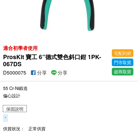
適合初學者使用
宅配到府
ProsKit 寶工 6”德式雙色斜口鉗 1PK-
門市取貨
067DS
超商取貨
D5000075
分享
分享
55 Cr-Ni鍛造
偏心設計
保固說明
*
供貨狀況：
正常供貨