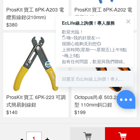
ProsKit 寶工 8PK-A203 電
ProsKit 寶工 8PK-A202 電
纜剪線鉗(210mm)
纜剪線鉗 (160mm)
EcLife線上詢價！專人服務
$380
$320
歡迎光臨！
🖐嗨~我的好朋友~~
很開心能夠見到您💞
上班時間(星期一~星期五)上午9點
~晚上5點
如有任何問題，歡迎與我們聯絡。
回覆至 EcLife線上詢價！專人服務
ProsKit 寶工 6PK-223 可調
Octopus尚卓 503.234 止滑
式簡易剝線鉗
型 110mm斜口鉗
$140
$199
關於良興
粉絲專頁
門市據點
-
+