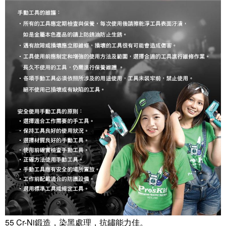
55 Cr-Ni鍛造，染黑處理，抗鏽能力佳。