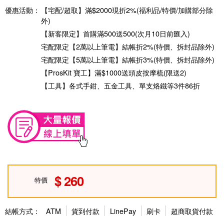
優惠活動：
【宅配/超取】滿$2000現折2%(福利品/特價/加購部分除
外)
【新客限定】首購滿500送500(次月10日前匯入)
宅配限定【2萬以上筆電】結帳折2%(特價、拆封品除外)
宅配限定【5萬以上筆電】結帳折3%(特價、拆封品除外)
【ProsKit 寶工】滿$1000送頭皮按摩梳(限送2)
【工具】各式手鉗、五金工具、單支烙鐵等3件86折
260
特價
結帳方式：
ATM
貨到付款
LinePay
刷卡
超商取貨付款