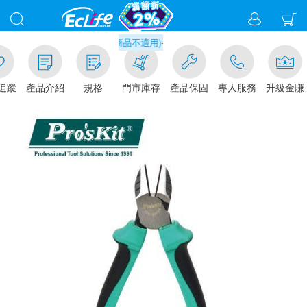
千元門市取貨現折1%(部分商品不適用)-請點我看
追蹤
產品介紹
規格
門市庫存
產品保固
專人服務
升級金賺