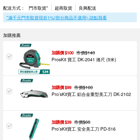
配送方式：
門市取貨*
超商取貨
良興配送
*滿千元門市取貨現折1%(部分商品不適用)-請點我看
加購推薦
市價$
140
100
ProsKit 寶工 DK-2041 捲尺 (5米)
市價$
160
99
Pro’sKit寶工 鋁合金重型美工刀 DK-2102
市價$
60
39
Pro’sKit寶工 安全美工刀 PD-516