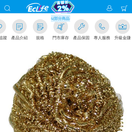
滿千元門市取貨現折1%(部分商品不適用)-請點我看
追蹤
產品介紹
規格
門市庫存
產品保固
專人服務
升級金賺