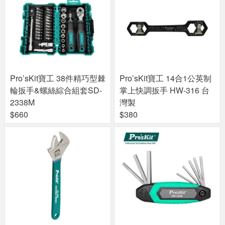
Pro’sKit寶工 38件精巧型棘
Pro’sKit寶工 14合1公英制
輪扳手&螺絲綜合組套SD-
掌上快調扳手 HW-316 台
2338M
灣製
$660
$380