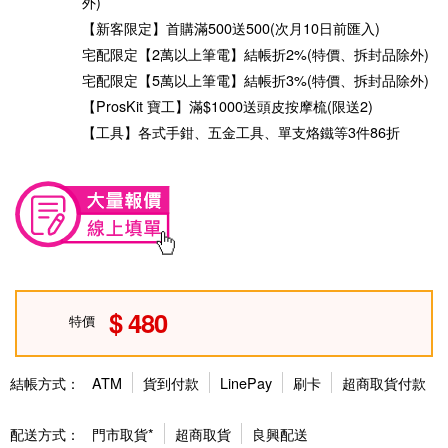
外)
【新客限定】首購滿500送500(次月10日前匯入)
宅配限定【2萬以上筆電】結帳折2%(特價、拆封品除外)
宅配限定【5萬以上筆電】結帳折3%(特價、拆封品除外)
【ProsKit 寶工】滿$1000送頭皮按摩梳(限送2)
【工具】各式手鉗、五金工具、單支烙鐵等3件86折
480
特價
結帳方式：
ATM
貨到付款
LinePay
刷卡
超商取貨付款
配送方式：
門市取貨*
超商取貨
良興配送