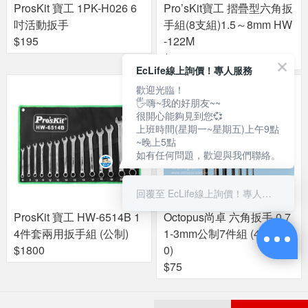
ProsKit 寶工 1PK-H026 6
Pro’sKit寶工 摺疊型六角扳
吋活動扳手
手組(8支組)1.5～8mm HW
$195
-122M
$180
EcLife線上詢價！專人服務
歡迎光臨！
🖐嗨~我的好朋友~~
很開心能夠見到您💞
上班時間(星期一~星期五)上午9點
~晚上5點
如有任何問題，歡迎與我們聯絡。
回覆至 EcLife線上詢價！專人服務
ProsKit 寶工 HW-6514B 1
Octopus尚卓 六角扳手 0.7
4件套兩用扳手組 (公制)
1-3mm公制7件組 (486.001
$1800
0)
$75