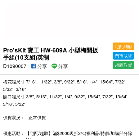
宅配到府
Pro'sKit 寶工 HW-609A 小型梅開扳
門市取貨
手組(10支組)英制
超商取貨
D1090007
分享
分享
梅花端尺寸 7/16", 11/32", 3/8", 9/32", 5/16", 1/4", 15/64", 7/32",
5/32", 3/16"
開口端尺寸 3/8", 5/16", 11/32", 1/4", 9/32", 15/64", 7/32", 13/64',
3/16', 5/32"
供貨狀況：
正常供貨
優惠活動：
【宅配/超取】滿$2000現折2%(福利品/特價/加購部分除