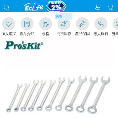
00
取貨現折1%(部分商品不適用)-請點我看
加入追蹤
產品介紹
規格
門市庫存
產品保固
專人服務
升