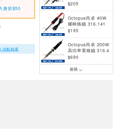
$205
入會折$50
Octopus尚卓 40W
膠柄烙鐵 316.141
卡
$195
Octopus尚卓 200W
)-請點我看
高功率電烙鐵 316.4
00
$690
展開
Octopus尚卓 電烙
鐵 30W 紅柄附燈 1
10V 316.730
$225
Octopus尚卓 電烙
鐵 60W 藍柄附燈 1
10V 316.760
$252
ATTEN安泰信 USB
數位溫控電烙鐵 GT-
2010
$1800