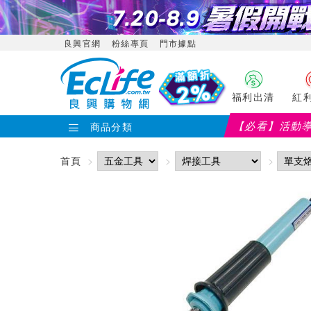
良興官網
粉絲專頁
門市據點
福利出清
紅
【必看】活動
商品分類
首頁