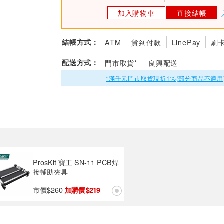
加入購物車
直接結帳
結帳方式：
ATM
貨到付款
LinePay
刷
配送方式：
門市取貨*
良興配送
*滿千元門市取貨現折1%(部分商品不適用
ProsKit 寶工 SN-11 PCB焊
接輔助夾具
市價$
260
219