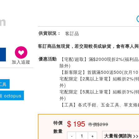
供貨狀況：
客訂品
客訂商品無現貨，若交期較長或缺貨，會有專人與
優惠活動
【宅配/超取】滿$2000現折2%(福利品
加入追蹤
除外)
【新客限定】首購滿500送500(次月1
宅配限定【2萬以上筆電】結帳折2%(
工具
外)
宅配限定【5萬以上筆電】結帳折3%(
 octopus
外)
【工具】各式手鉗、五金工具、單支烙鐵
195
特價
市價$299
數量
-
+
大量報價諮詢 >>