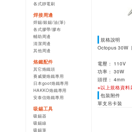
各式靜電刷
焊接周邊
焊錫/銀錫/油(筆)
各式膠帶/膠布
輔助周邊
規格說明
清潔周邊
Octopus 30W
其他周邊
烙鐵配件
電壓： 110V
其它烙鐵頭
功率： 30W
賽威樂烙鐵專用
頭徑： 4mm
日本goot烙鐵專用
※以上規格資料
HAKKO烙鐵專用
包裝附件
安泰信烙鐵專用
單支吊卡裝
吸錫工具
吸錫器
吸錫線
吸錫筆