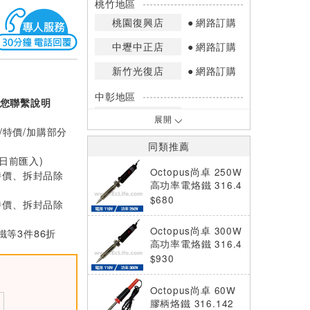
桃竹地區
桃園復興店
網路訂購
中壢中正店
網路訂購
新竹光復店
網路訂購
中彰地區
您聯繫說明
台中英才店
網路訂購
展開
/特價/加購部分
嘉南地區
同類推薦
高雄中華店
網路訂購
0日前匯入)
Octopus尚卓 250W
特價、拆封品除
高雄鳳山店
網路訂購
高功率電烙鐵 316.4
10
$680
特價、拆封品除
*庫存數量：網路訂購(0)、少量庫存
(1~2)、現貨充足(3以上)。
Octopus尚卓 300W
等3件86折
*門市庫存以店內實際數量為準，可使
高功率電烙鐵 316.4
用專人服務或撥打門市電話洽詢。
20
$930
Octopus尚卓 60W
膠柄烙鐵 316.142