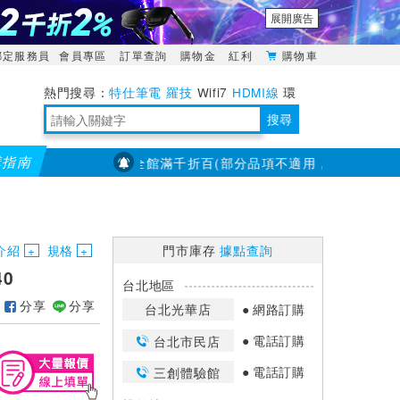
展開廣告
綁定服務員
會員專區
訂單查詢
購物金
紅利
購物車
特仕筆電
羅技
Wifi7
HDMI線
環
境量測
明緯POWER
搜尋
購指南
【PX大通】全館滿千折百(部分品項不適用，滿2千折200...)
靈活多變的分離式設計
TypeC安全電源延長線
日除濕15L，19坪適用
華碩 ROG Falcata 電競鍵盤
WTR-1500C行動無線影音傳輸器
電源百寶袋-你要的這裡通通有
行動電源【BSMI認證專區】
owon電子測量與智能儀器專家
介紹
規格
門市庫存
據點查詢
40
台北地區
分享
分享
台北光華店
網路訂購
電話訂購
台北市民店
電話訂購
三創體驗館