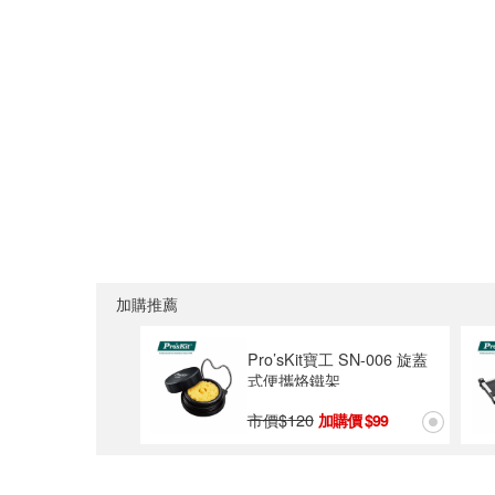
加購推薦
Pro’sKit寶工 SN-006 旋蓋
式便攜烙鐵架
市價$
120
99