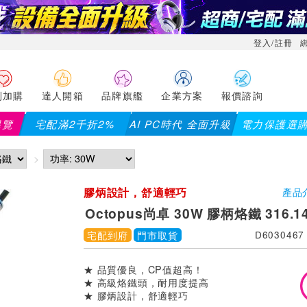
登入/註冊
利加購
達人開箱
品牌旗艦
企業方案
報價諮詢
導覽
宅配滿2千折2%
AI PC時代 全面升級
電力保護選
膠炳設計，舒適輕巧
產品
Octopus尚卓 30W 膠柄烙鐵 316.1
宅配到府
門市取貨
D6030467
★ 品質優良，CP值超高！
★ 高級烙鐵頭，耐用度提高
★ 膠炳設計，舒適輕巧