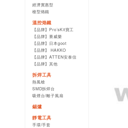
經濟實惠型
槍型烙鐵
溫控烙鐵
【品牌】Pro’sKit寶工
【品牌】賽威樂
【品牌】日本goot
【品牌】 HAKKO
【品牌】ATTEN安泰信
【品牌】其他
拆焊工具
熱風槍
SMD拆焊台
吸煙台/離子風扇
錫爐
靜電工具
手環/手套