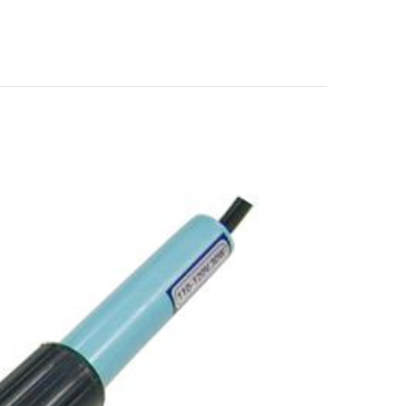
goot 太洋電機 TQ-
90 兩段式快速升溫
烙鐵
$880
goot 太洋電機 TQ-
77 槍型二段控溫式
快速烙鐵
$1040