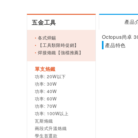
五金工具
產品
Octopus尚卓 
各式焊錫
【工具類限時促銷】
產品特色
焊接烙鐵【強檔推薦】
單支烙鐵
功率: 20W以下
功率: 30W
功率: 40W
功率: 60W
功率: 70W
功率: 100W以上
瓦斯烙鐵
兩段式升溫烙鐵
學生首選款