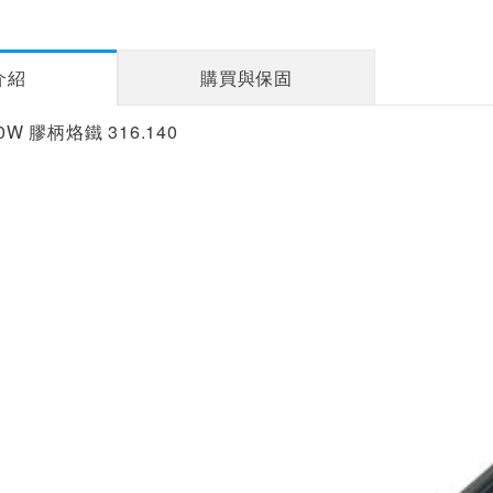
介紹
購買與保固
30W 膠柄烙鐵 316.140