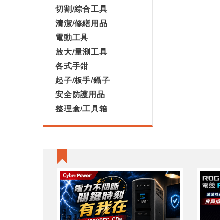
切割/綜合工具
清潔/修繕用品
電動工具
放大/量測工具
各式手鉗
起子/板手/鑷子
安全防護用品
整理盒/工具箱