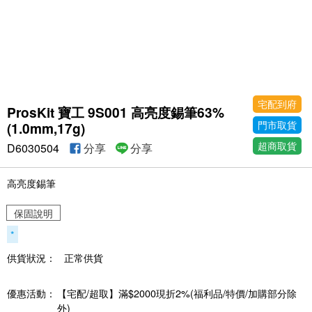
宅配到府
ProsKit 寶工 9S001 高亮度錫筆63%
門市取貨
(1.0mm,17g)
超商取貨
D6030504
分享
分享
高亮度錫筆
保固說明
*
供貨狀況：
正常供貨
優惠活動：
【宅配/超取】滿$2000現折2%(福利品/特價/加購部分除
外)