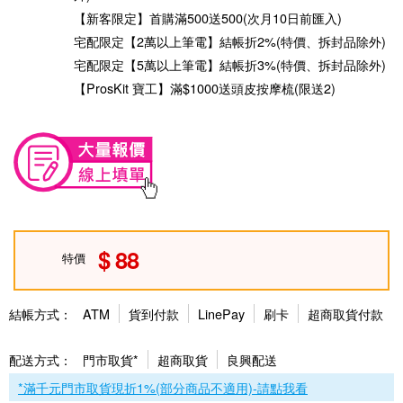
【新客限定】首購滿500送500(次月10日前匯入)
宅配限定【2萬以上筆電】結帳折2%(特價、拆封品除外)
宅配限定【5萬以上筆電】結帳折3%(特價、拆封品除外)
【ProsKit 寶工】滿$1000送頭皮按摩梳(限送2)
88
特價
結帳方式：
ATM
貨到付款
LinePay
刷卡
超商取貨付款
配送方式：
門市取貨*
超商取貨
良興配送
*滿千元門市取貨現折1%(部分商品不適用)-請點我看