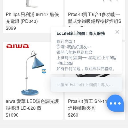
Philips 飛利浦 66147 酷俠
ProsKit寶工6合1多功能一
充電燈 (PD043)
體式烙鐵吸錫焊槍拆焊組S
$899
S-988E
EcLife線上詢價！專人服務
$12000
歡迎光臨！
🖐嗨~我的好朋友~~
很開心能夠見到您💞
上班時間(星期一~星期五)上午9點
~晚上5點
如有任何問題，歡迎與我們聯絡。
回覆至 EcLife線上詢價！專人服務
aiwa 愛華 LED調色調光護
ProsKit 寶工 SN-11 PCB
眼檯燈 LD-828 藍
焊接輔助夾具
$1090
$260