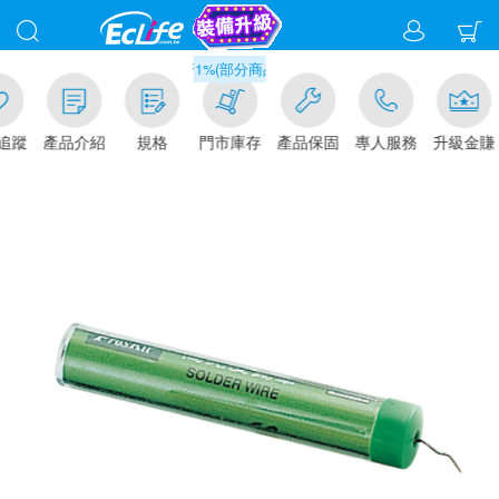
滿千元門市取貨現折1%(部分商品不適用)-請點我看
追蹤
產品介紹
規格
門市庫存
產品保固
專人服務
升級金賺