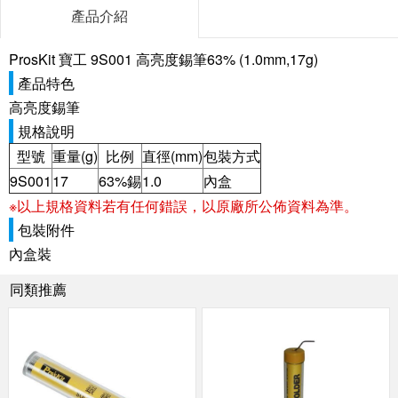
產品介紹
ProsKit 寶工 9S001 高亮度錫筆63% (1.0mm,17g)
產品特色
高亮度錫筆
規格說明
型號
重量(g)
比例
直徑(mm)
包裝方式
9S001
17
63%錫
1.0
內盒
※以上規格資料若有任何錯誤，以原廠所公佈資料為準。
包裝附件
內盒裝
同類推薦