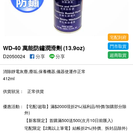
宅配到府
門市取貨
WD-40 萬能防鏽潤滑劑 (13.9oz)
超商取貨
D2050024
分享
分享
消除靜電灰塵,塵垢,保養機器,儀器使運作正常
412ml
供貨狀況：
正常供貨
優惠活動：
【宅配/超取】滿$2000現折2%(福利品/特價/加購部分除
外)
【新客限定】首購滿500送500(次月10日前匯入)
宅配限定【2萬以上筆電】結帳折2%(特價、拆封品除外)