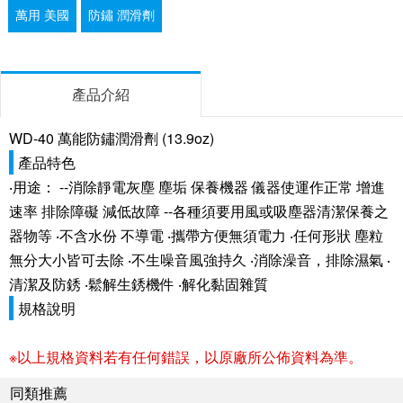
萬用 美國
防鏽 潤滑劑
產品介紹
WD-40 萬能防鏽潤滑劑 (13.9oz)
產品特色
‧用途： --消除靜電灰塵 塵垢 保養機器 儀器使運作正常 增進
速率 排除障礙 減低故障 --各種須要用風或吸塵器清潔保養之
器物等 ‧不含水份 不導電 ‧攜帶方便無須電力 ‧任何形狀 塵粒
無分大小皆可去除 ‧不生噪音風強持久 ‧消除澡音，排除濕氣 ‧
清潔及防銹 ‧鬆解生銹機件 ‧解化黏固雜質
規格說明
※以上規格資料若有任何錯誤，以原廠所公佈資料為準。
同類推薦