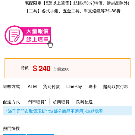
宅配限定【5萬以上筆電】結帳折3%(特價、拆封品除外)
【工具】各式手鉗、五金工具、單支烙鐵等3件86折
240
特價
市價$260
結帳方式：
ATM
貨到付款
LinePay
刷卡
超商取貨付款
配送方式：
門市取貨*
超商取貨
良興配送
*滿千元門市取貨現折1%(部分商品不適用)-請點我看
熱門快搜：