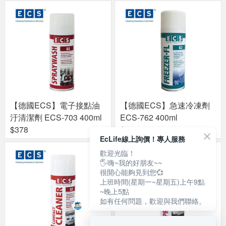
【德國ECS】電子接點油
【德國ECS】急速冷凍劑
汙清潔劑 ECS-703 400ml
ECS-762 400ml
$378
$588
EcLife線上詢價！專人服務
歡迎光臨！
🖐嗨~我的好朋友~~
很開心能夠見到您💞
上班時間(星期一~星期五)上午9點
~晚上5點
如有任何問題，歡迎與我們聯絡。