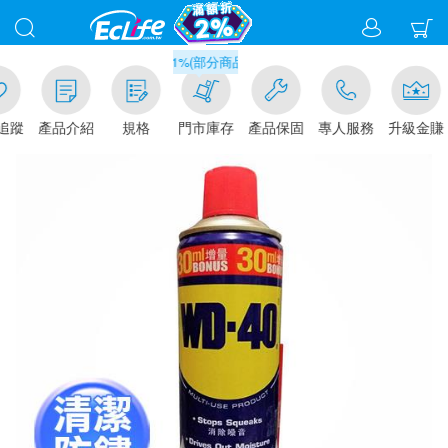
滿千元門市取貨現折1%(部分商品不適用)-請點我看
追蹤
產品介紹
規格
門市庫存
產品保固
專人服務
升級金賺