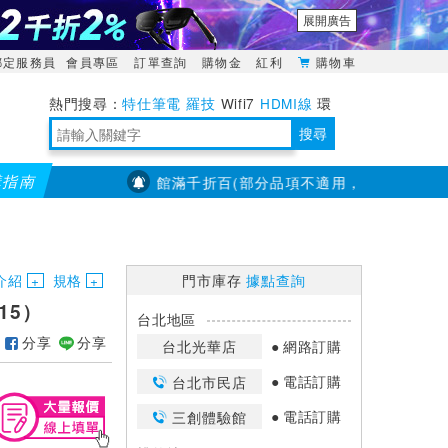
展開廣告
綁定服務員
會員專區
訂單查詢
購物金
紅利
購物車
特仕筆電
羅技
Wifi7
HDMI線
環
境量測
明緯POWER
搜尋
購指南
【PX大通】全館滿千折百(部分品項不適用，滿2千折200...)
靈活多變的分離式設計
TypeC安全電源延長線
日除濕15L，19坪適用
華碩 ROG Falcata 電競鍵盤
WTR-1500C行動無線影音傳輸器
電源百寶袋-你要的這裡通通有
行動電源【BSMI認證專區】
owon電子測量與智能儀器專家
介紹
規格
門市庫存
據點查詢
15）
台北地區
分享
分享
台北光華店
網路訂購
電話訂購
台北市民店
電話訂購
三創體驗館