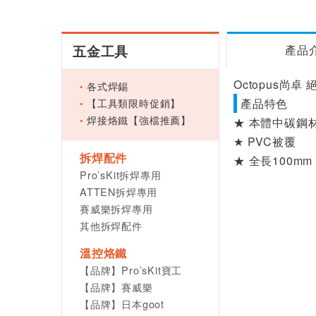
五金工具
產品
Octopus尚卓 
各式焊錫
【工具類限時促銷】
產品特色
焊接烙鐵【強檔推薦】
★ 本體中碳鋼
★ PVC被覆
拆焊配件
★ 全長100mm
Pro’sKit拆焊專用
ATTEN拆焊專用
賽威樂拆焊專用
其他拆焊配件
溫控烙鐵
【品牌】Pro’sKit寶工
【品牌】賽威樂
【品牌】日本goot