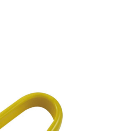
Pro’sKit寶工 SS-62
8A 迷你熱風槍 250
W/500W
$650
Octopus尚卓 229.0
15 自黏鐵弗龍膠帶
紡織面
$315