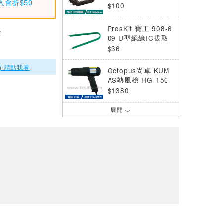
入會折$50
器
$100
ProsKit 寶工 908-6
卡
09 U型絕緣IC拔取
器
$36
)-請點我看
Octopus尚卓 KUM
AS熱風槍 HG-150
1500W/ 110V
$1380
展開
Octopus尚卓 熱風
槍 1500W 220V (2
40.151)
$1600
Octopus尚卓 12支
組 搖頭梅開棘輪扳
手 8-19mm(473.70
$3035
02)
ProsKit 寶工 SS-61
1A 溫度保護型熱風
槍 110V/1500W
$1050