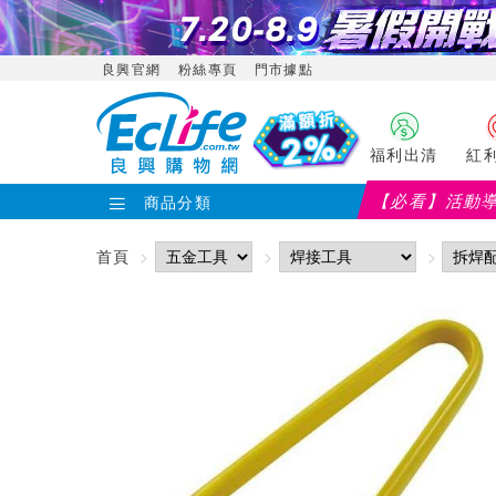
良興官網
粉絲專頁
門市據點
福利出清
紅
【必看】活動
商品分類
首頁