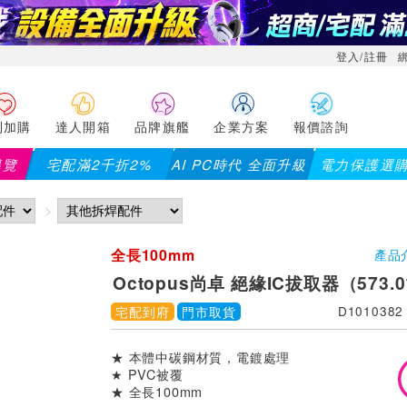
登入/註冊
利加購
達人開箱
品牌旗艦
企業方案
報價諮詢
導覽
宅配滿2千折2%
AI PC時代 全面升級
電力保護選
全長100mm
產品
Octopus尚卓 絕緣IC拔取器（573.0
宅配到府
門市取貨
D1010382
★ 本體中碳鋼材質，電鍍處理
★ PVC被覆
★ 全長100mm