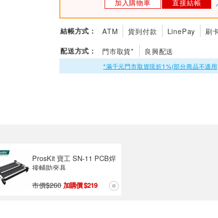
加入購物車
直接結帳
結帳方式：
ATM
貨到付款
LinePay
刷
配送方式：
門市取貨*
良興配送
*滿千元門市取貨現折1%(部分商品不適用
ProsKit 寶工 SN-11 PCB焊
接輔助夾具
市價$
260
219