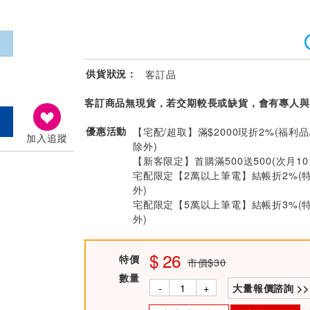
供貨狀況：
客訂品
客訂商品無現貨，若交期較長或缺貨，會有專人與
優惠活動
【宅配/超取】滿$2000現折2%(福利品
加入追蹤
除外)
【新客限定】首購滿500送500(次月1
宅配限定【2萬以上筆電】結帳折2%(
外)
宅配限定【5萬以上筆電】結帳折3%(
外)
26
特價
市價$30
數量
-
+
大量報價諮詢 >>