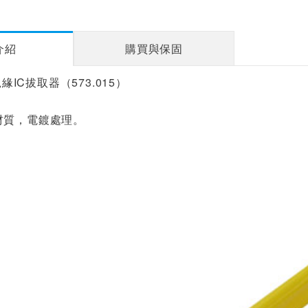
介紹
購買與保固
絕緣IC拔取器（573.015）
材質，電鍍處理。