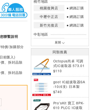
桃竹地區
桃園復興店
網路訂購
中壢中正店
網路訂購
新竹光復店
網路訂購
中彰地區
您聯繫說明
台中英才店
網路訂購
展開
/特價/加購部分
嘉南地區
同類推薦
高雄中華店
網路訂購
0日前匯入)
Octopus尚卓 可調
特價、拆封品除
高雄鳳山店
網路訂購
式IC拔取器 573.01
0
$110
特價、拆封品除
*庫存數量：網路訂購(0)、少量庫存
(1~2)、現貨充足(3以上)。
goot IC組拔取器SA
*門市庫存以店內實際數量為準，可使
-10(6支) 日本製
用專人服務或撥打門市電話洽詢。
$740
Pro'sKit 寶工 8PK-
610 PLCC IC拔取