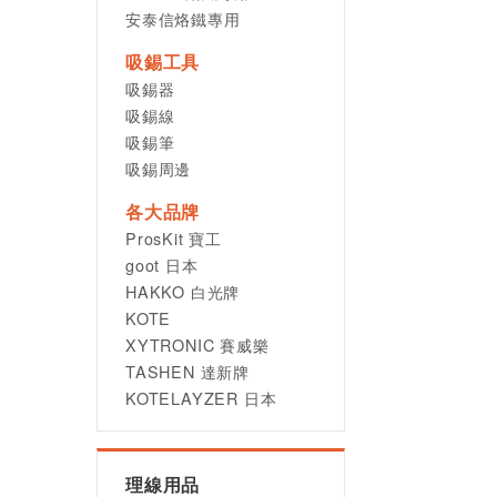
安泰信烙鐵專用
吸錫工具
吸錫器
吸錫線
吸錫筆
吸錫周邊
各大品牌
ProsKit 寶工
goot 日本
HAKKO 白光牌
KOTE
XYTRONIC 賽威樂
TASHEN 達新牌
KOTELAYZER 日本
理線用品