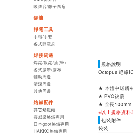
吸煙台/離子風扇
錫爐
靜電工具
手環/手套
各式靜電刷
焊接周邊
焊錫/銀錫/油(筆)
規格說明
各式膠帶/膠布
Octopus 絕緣I
輔助周邊
清潔周邊
★ 本體中碳鋼
其他周邊
★ PVC被覆
烙鐵配件
★ 全長100mm
其它烙鐵頭
※以上規格資料
賽威樂烙鐵專用
包裝附件
日本goot烙鐵專用
袋裝
HAKKO烙鐵專用