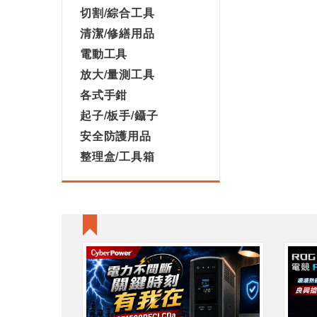
切割/綜合工具
清潔/修繕用品
電動工具
放大/量測工具
各式手鉗
起子/板手/鑷子
安全防護用品
整理盒/工具箱