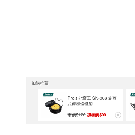
加購推薦
Pro’sKit寶工 SN-006 旋蓋
式便攜烙鐵架
市價$
120
99