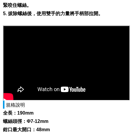
緊咬住螺絲。
5. 拔除螺絲後，使用雙手的力量將手柄部拉開。
規格說明
全長：190mm
螺絲頭徑：Φ7-12mm
鉗口最大開口：48mm