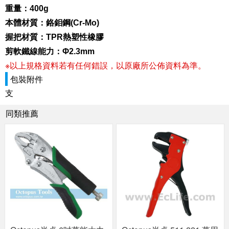
重量：400g
本體材質：鉻鉬鋼(Cr-Mo)
握把材質：TPR熱塑性橡膠
剪軟鐵線能力：Φ2.3mm
※以上規格資料若有任何錯誤，以原廠所公佈資料為準。
包裝附件
支
同類推薦