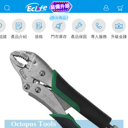
滿千元門市取貨現折1%(部分商品不適用)-請點我看
追蹤
產品介紹
規格
門市庫存
產品保固
專人服務
升級金賺