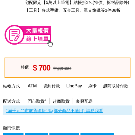
宅配限定【5萬以上筆電】結帳折3%(特價、拆封品除外)
【工具】各式手鉗、五金工具、單支烙鐵等3件86折
700
特價
市價$1050
結帳方式：
ATM
貨到付款
LinePay
刷卡
超商取貨付款
配送方式：
門市取貨*
超商取貨
良興配送
*滿千元門市取貨現折1%(部分商品不適用)-請點我看
熱門快搜：