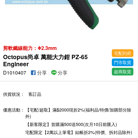
剪軟鐵線能力：Φ2.3mm
宅配到府
Octopus尚卓 萬能大力鉗 PZ-65
門市取貨
Engineer
超商取貨
D1010407
分享
分享
供貨狀況：
客訂品
優惠活動：
【宅配/超取】滿$2000現折2%(福利品/特價/加購部分除
外)
【新客限定】首購滿500送500(次月10日前匯入)
宅配限定【2萬以上筆電】結帳折2%(特價、拆封品除外)