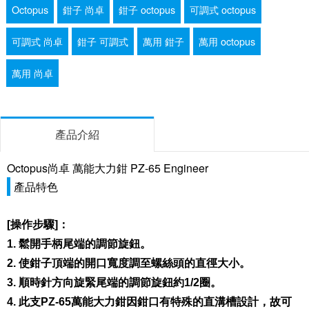
Octopus
鉗子 尚卓
鉗子 octopus
可調式 octopus
可調式 尚卓
鉗子 可調式
萬用 鉗子
萬用 octopus
萬用 尚卓
產品介紹
Octopus尚卓 萬能大力鉗 PZ-65 Engineer
產品特色
[操作步驟]：
1. 鬆開手柄尾端的調節旋鈕。
2. 使鉗子頂端的開口寬度調至螺絲頭的直徑大小。
3. 順時針方向旋緊尾端的調節旋鈕約1/2圈。
4. 此支PZ-65萬能大力鉗因鉗口有特殊的直溝槽設計，故可